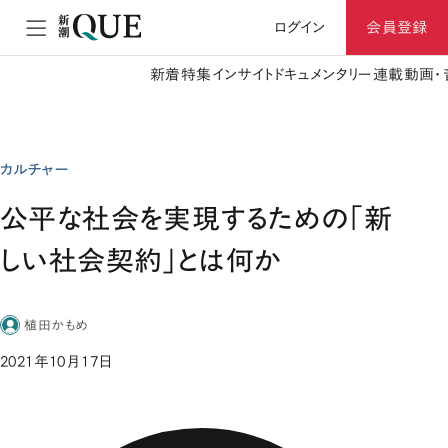
ログイン
会員登録
新着
特集
インサイト
ドキュメンタリー
連載
動画・
カルチャー
公平な社会を実現するための「新
しい社会契約」とは何か
植田かもめ
2021年10月17日