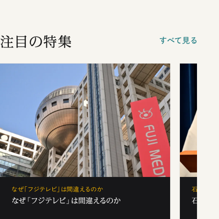
注目の特集
すべて見る
なぜ「フジテレビ」は間違えるのか
石破茂、
なぜ「フジテレビ」は間違えるのか
石破茂、