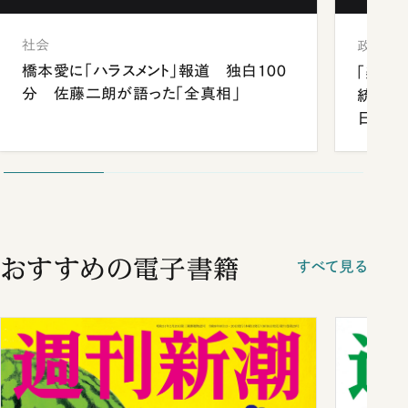
社会
政治
橋本愛に「ハラスメント」報道 独白100
「楽し
分 佐藤二朗が語った「全真相」
統領と
日米関
が明か
談まで
おすすめの電子書籍
すべて見る