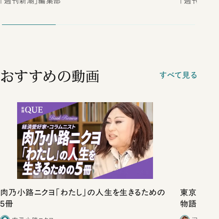
「週刊新潮」編集部
「週刊新潮
おすすめの動画
すべて見る
肉乃小路ニクヨ「わたし」の人生を生きるための
東京は都心
5冊
物語」にリ