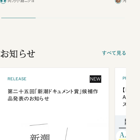
肉乃小路ニクヨ
河野有理
お知らせ
すべて見る
PRESEN
NEW
RELEASE
【「新潮
第二十五回「新潮ドキュメント賞」候補作
Anni
品発表のお知らせ
ズプレ