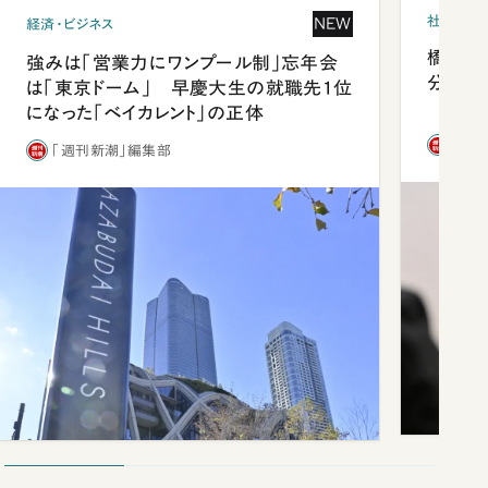
社会
NEW
経済・ビジネス
橋本愛
強みは「営業力にワンプール制」忘年会
分 佐
は「東京ドーム」 早慶大生の就職先1位
になった「ベイカレント」の正体
「週
「週刊新潮」編集部