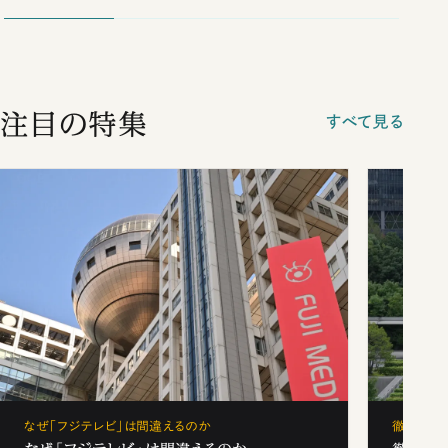
注目の特集
すべて見る
なぜ「フジテレビ」は間違えるのか
徹底解剖