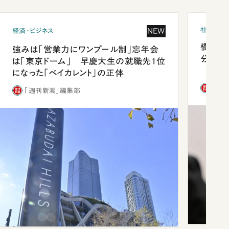
社会
NEW
経済・ビジネス
橋本愛
強みは「営業力にワンプール制」忘年会
分 佐
は「東京ドーム」 早慶大生の就職先1位
になった「ベイカレント」の正体
「週
「週刊新潮」編集部