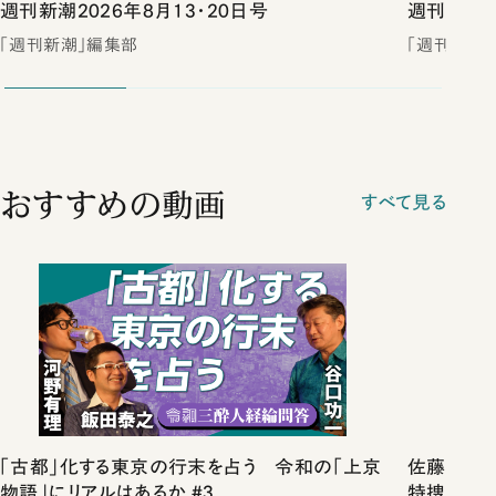
週刊新潮2026年8月13・20日号
週刊新潮2
「週刊新潮」編集部
「週刊新潮
おすすめの動画
すべて見る
「古都」化する東京の行末を占う 令和の「上京
佐藤優vs
物語」にリアルはあるか #3
特捜取調