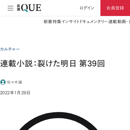
ログイン
会員登録
新着
特集
インサイト
ドキュメンタリー
連載
動画・
カルチャー
連載小説：裂けた明日 第39回
佐々木譲
2022年1月29日