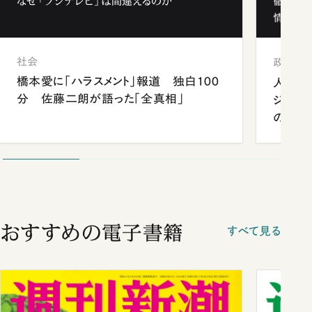
なぜ「フジテレビ」は間違えるのか
徹底解
情報局」
社会
政治
橋本愛に「ハラスメント」報道 独白100
人事、
分 佐藤二朗が語った「全真相」
ジェン
の難題
おすすめの電子書籍
すべて見る