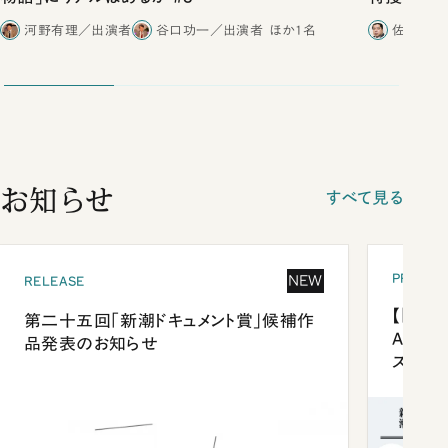
合ったこと
河野有理／出演者
谷口功一／出演者
ほか1名
佐藤優／
お知らせ
すべて見る
PRESEN
NEW
RELEASE
【「新潮
第二十五回「新潮ドキュメント賞」候補作
Anni
品発表のお知らせ
ズプレ