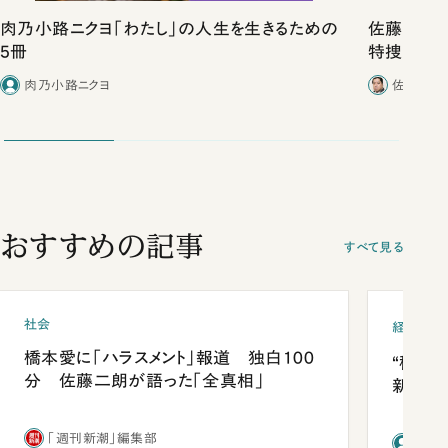
肉乃小路ニクヨ「わたし」の人生を生きるための
佐藤優vs
5冊
特捜取調
合ったこと
肉乃小路ニクヨ
佐藤優／
おすすめの記事
すべて見る
社会
経済・ビ
橋本愛に「ハラスメント」報道 独白100
“稼ぎ
分 佐藤二朗が語った「全真相」
新社長
「週刊新潮」編集部
前田