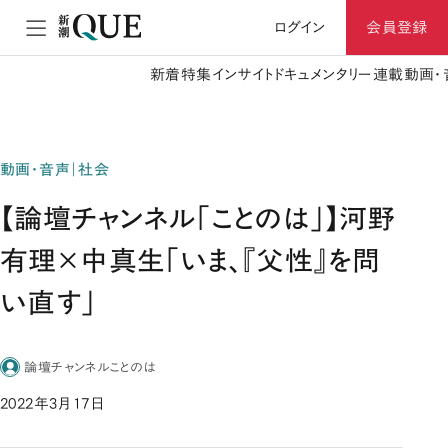
ログイン
会員登録
新着
特集
インサイト
ドキュメンタリー
連載
動画・
動画・音声｜社会
【論壇チャンネル「ことのは」】河野
有理×中真生「いま、『父性』を問
い直す」
論壇チャンネルことのは
2022年3月17日