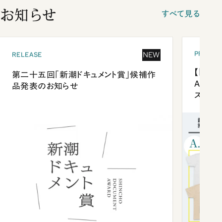
お知らせ
すべて見る
PRESEN
NEW
RELEASE
【「新潮
第二十五回「新潮ドキュメント賞」候補作
Anni
品発表のお知らせ
ズプレ