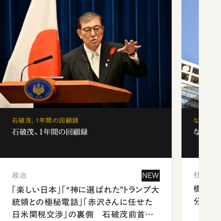
石破茂、1年間の回顧録
なぜ「フ
石破茂、1年間の回顧録
なぜ「フ
社会
政治
NEW
橋本愛
「楽しい日本」「“神に選ばれた”トランプ大
分 佐
統領との極秘電話」「赤沢さんに任せた
日米関税交渉」の裏側 石破茂前首相