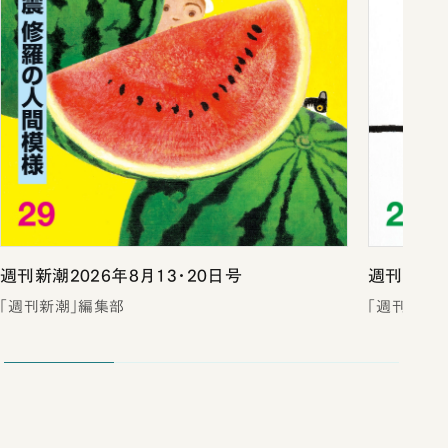
週刊新潮2026年8月13・20日号
週刊新潮2
「週刊新潮」編集部
「週刊新潮