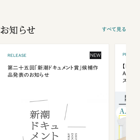
お知らせ
すべて見る
PRESEN
NEW
RELEASE
【「新潮
第二十五回「新潮ドキュメント賞」候補作
Anni
品発表のお知らせ
ズプレ