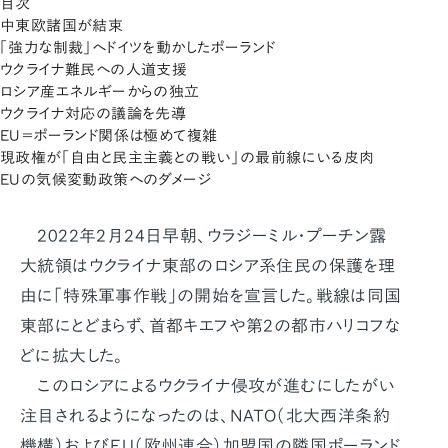
目次
中東欧諸国が結束
「強力な制裁」へドイツを動かしたポーランド
ウクライナ難民への人道支援
ロシア産エネルギーからの独立
ウクライナ対応の議論を先導
EU＝ポーランド関係は極めて複雑
現政権が「自由と民主主義との戦い」の最前線にいる皮肉
EUの気候変動政策へのダメージ
2022年2月24日早朝、ウラジーミル・プーチン露
大統領はウクライナ東部のロシア系住民の保護を理
由に「特殊軍事作戦」の開始を宣言した。戦線は同国
東部にとどまらず、首都キエフや第2の都市ハリコフな
どに拡大した。
このロシアによるウクライナ侵攻が進むにしたがい
注目されるようになったのは、NATO（北大西洋条約
機構）およびEU（欧州連合）加盟国の隣国ポーランド