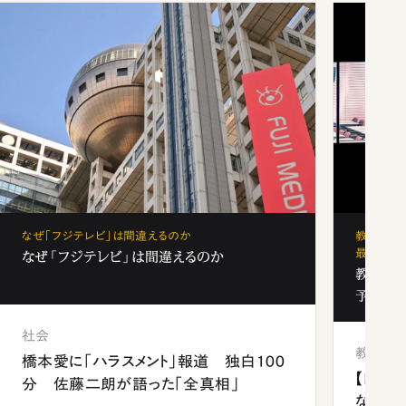
なぜ「フジテレビ」は間違えるのか
教育の地
最新勢力
なぜ「フジテレビ」は間違えるのか
教育の地
予備校
社会
教育
橋本愛に「ハラスメント」報道 独白100
【四国
分 佐藤二朗が語った「全真相」
ながら