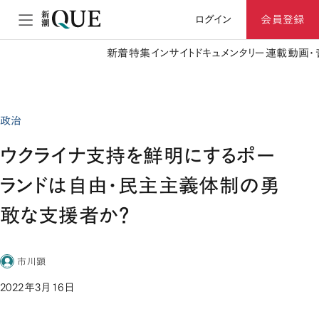
ログイン
会員登録
新着
特集
インサイト
ドキュメンタリー
連載
動画・
政治
ウクライナ支持を鮮明にするポー
ランドは自由・民主主義体制の勇
敢な支援者か？
市川顕
2022年3月16日