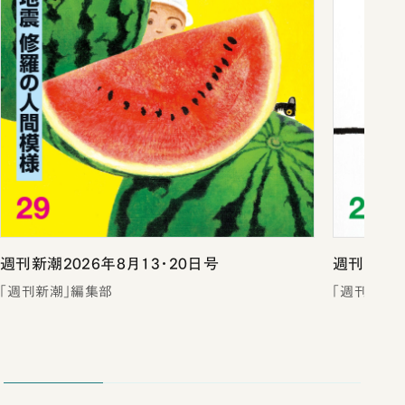
週刊新潮2026年8月13・20日号
週刊新潮2
「週刊新潮」編集部
「週刊新潮