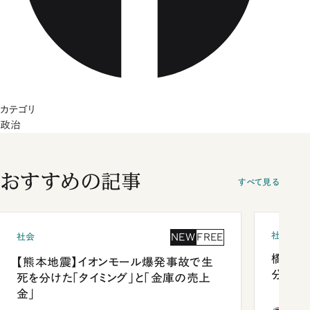
カテゴリ
政治
おすすめの記事
すべて見る
社会
NEW
FREE
社会
橋本愛
【熊本地震】イオンモール爆発事故で生
分 佐
死を分けた「タイミング」と「金庫の売上
金」