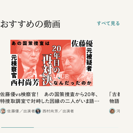
おすすめの動画
すべて見る
佐藤優vs検察官！ あの国策捜査から20年、
「古都」化
特捜取調室で対峙した因縁の二人がいま語り
物語」にリ
合ったこと
佐藤優／出演者
西村尚芳／出演者
河野有理