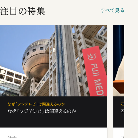
注目の特集
すべて見る
なぜ「フジテレビ」は間違えるのか
石破茂、
なぜ「フジテレビ」は間違えるのか
石破茂、