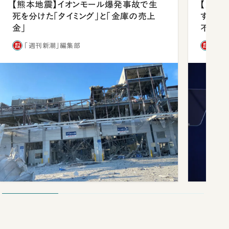
【熊本地震】イオンモール爆発事故で生
【内閣
死を分けた「タイミング」と「金庫の売上
する人
金」
不仲説
「週刊新潮」編集部
「週