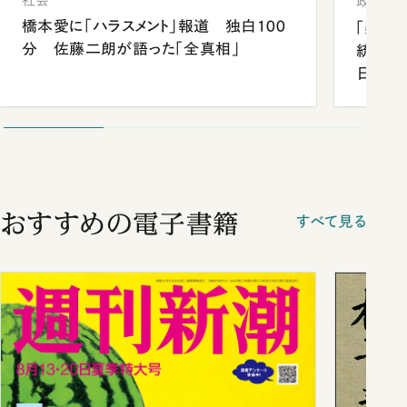
社会
政治
橋本愛に「ハラスメント」報道 独白100
「楽し
分 佐藤二朗が語った「全真相」
統領と
日米関
が明か
談まで
おすすめの電子書籍
すべて見る