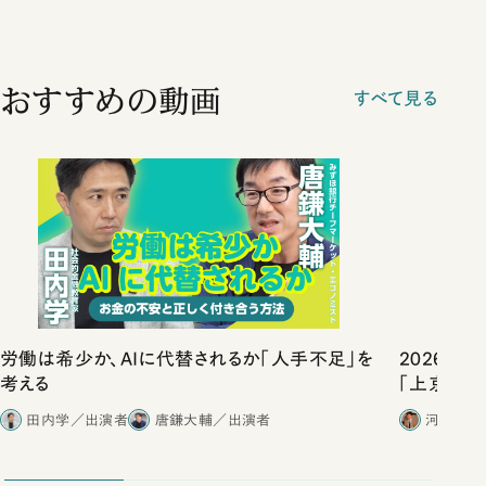
おすすめの動画
すべて見る
労働は希少か、AIに代替されるか「人手不足」を
2026年
考える
「上京物語
田内学／出演者
唐鎌大輔／出演者
河野有理