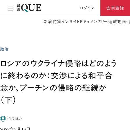
ログイン
会員登録
新着
特集
インサイト
ドキュメンタリー
連載
動画・
政治
ロシアのウクライナ侵略はどのよう
に終わるのか：交渉による和平合
意か、プーチンの侵略の継続か
（下）
相良祥之
2022年3月16日