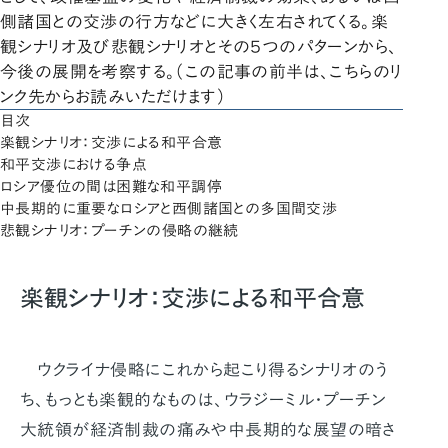
側諸国との交渉の行方などに大きく左右されてくる。楽
観シナリオ及び悲観シナリオとその５つのパターンから、
今後の展開を考察する。（この記事の前半は、こちらのリ
ンク先からお読みいただけます）
目次
楽観シナリオ：交渉による和平合意
和平交渉における争点
ロシア優位の間は困難な和平調停
中長期的に重要なロシアと西側諸国との多国間交渉
悲観シナリオ：プーチンの侵略の継続
楽観シナリオ：交渉による和平合意
ウクライナ侵略にこれから起こり得るシナリオのう
ち、もっとも楽観的なものは、ウラジーミル・プーチン
大統領が経済制裁の痛みや中長期的な展望の暗さ