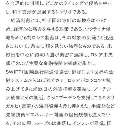
を合理的に判断し、どこかのタイミングで侵略を中止
し、和平交渉が進展するシナリオである。
経済制裁とは、相手国の方針の転換をはかるた
め、経済的な痛みを与える政策である。ウクライナ侵
略をめぐる対ロシア制裁は、その対象の広範さと迅速
さにおいて、過去に類を見ない強烈なものである。米
欧日を中心に約40カ国が緊密に連携し、ロシア中央
銀行および主要な金融機関を制裁対象とし、
SWIFT（国際銀行間通信協会）排除により世界の金
融システムからほぼ孤立させ、ロシアがコツコツと積
み上げてきた米欧日の外貨準備を凍結し、プーチン
大統領とその側近、さらにプーチンを支援してきたオリ
ガルヒ（富豪）の海外資産も差し押さえた。半導体など
先端技術やエネルギー関連の輸出規制も進んでい
る。その結果、ルーブルは暴落し、インフレが昂進、国