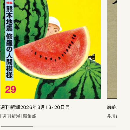
週刊新潮2026年8月13・20日号
蜘蛛の糸・
「週刊新潮」編集部
芥川龍之介