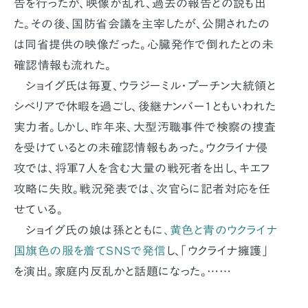
告を行ったが、映像が乱れ、過去の報告との説も出
た。その後、国防省会議を主宰したが、公開されたの
は同省提供の映像だった。心臓発作で倒れたとの未
確認情報も流れた。
ショイグ氏は毎夏、ウラジーミル・プーチン大統領と
シベリアで休暇を過ごし、後継ナンバー1ともいわれた
実力者。しかし、昨年来、大型汚職事件で検察の捜査
を受けているとの未確認情報もあった。ウクライナ侵
攻では、将軍7人を含む大量の戦死者を出し、キエフ
攻略に失敗。戦況発表では、次官らに記者対応を任
せている。
ショイグ氏の娘は孫とともに
、黄色と青のウクライナ
国旗色の服を着てSNSで発信
し、「ウクライナ擁護」
を演出。家庭内反乱かと話題になった。……