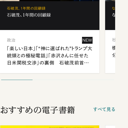
石破茂、1年間の回顧録
なぜ「フ
石破茂、1年間の回顧録
なぜ「フ
社会
政治
NEW
橋本愛
「楽しい日本」「“神に選ばれた”トランプ大
分 佐
統領との極秘電話」「赤沢さんに任せた
日米関税交渉」の裏側 石破茂前首相
が明かす施政方針演説から日米首脳会
談まで
おすすめの電子書籍
すべて見る