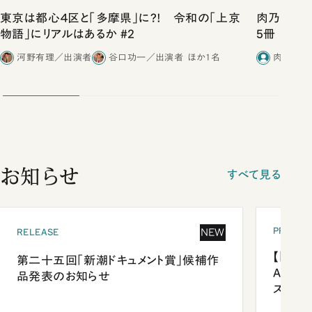
東京は都心４区と「多摩県」に?! 令和の「上京
肉乃小路ニ
物語」にリアルはあるか #2
5冊
河野有理／出演者
谷口功一／出演者
ほか1名
肉乃小路
お知らせ
すべて見る
PRESEN
NEW
RELEASE
【「新潮
第二十五回「新潮ドキュメント賞」候補作
Anni
品発表のお知らせ
ズプレ