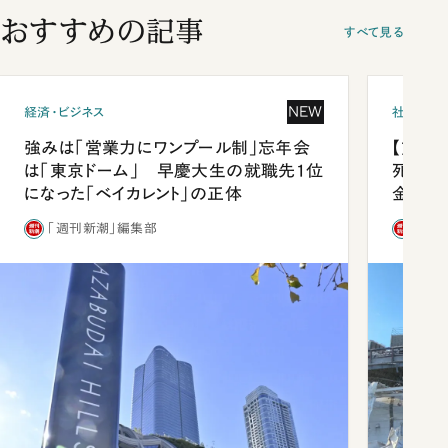
おすすめの記事
すべて見る
NEW
経済・ビジネス
社会
強みは「営業力にワンプール制」忘年会
【熊本
は「東京ドーム」 早慶大生の就職先1位
死を分
になった「ベイカレント」の正体
金」
「週刊新潮」編集部
「週