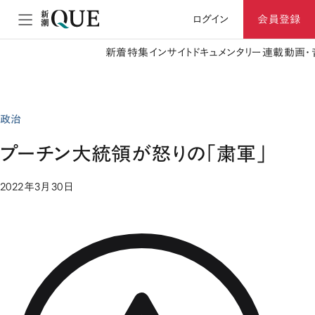
ログイン
会員登録
新着
特集
インサイト
ドキュメンタリー
連載
動画・
政治
プーチン大統領が怒りの「粛軍」
2022年3月30日