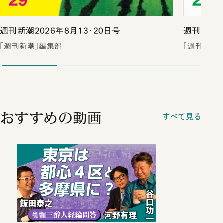
週刊新潮2026年8月13・20日号
週刊新潮2
「週刊新潮」編集部
「週刊新潮
おすすめの動画
すべて見る