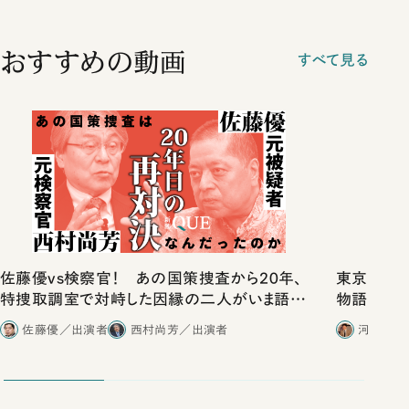
おすすめの動画
すべて見る
佐藤優vs検察官！ あの国策捜査から20年、
東京は都心
特捜取調室で対峙した因縁の二人がいま語り
物語」にリ
合ったこと
佐藤優／出演者
西村尚芳／出演者
河野有理