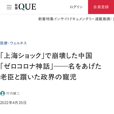
ログイン
会員登録
新着
特集
インサイト
ドキュメンタリー
連載
動画・
医療・ウェルネス
「上海ショック」で崩壊した中国
「ゼロコロナ神話」――名をあげた
老臣と躓いた政界の寵児
竹内健二
2022年4月25日