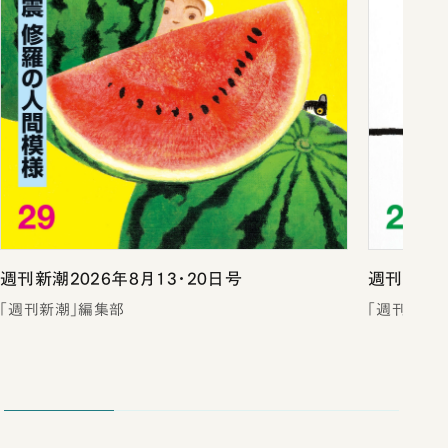
週刊新潮2026年8月13・20日号
週刊新潮2
「週刊新潮」編集部
「週刊新潮