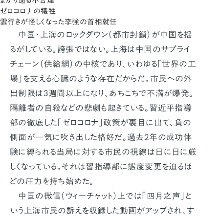
まかり通る不合理
ゼロコロナの犠牲
雲行きが怪しくなった李強の首相就任
中国・上海のロックダウン（都市封鎖）が中国を揺
るがしている。誇張ではない。上海は中国のサプライ
チェーン（供給網）の中核であり、いわゆる「世界の工
場」を支える心臓のような存在だからだ。市民への外
出制限は3週間以上になり、あちこちで不満が爆発。
隔離者の自殺などの悲劇も起きている。習近平指導
部の徹底した「ゼロコロナ」政策が裏目に出て、負の
側面が一気に吹き出した格好だ。過去2年の成功体
験に縛られる当局に対する市民の視線は日に日に厳
しくなっている。それは習指導部に態度変更を迫るほ
どの圧力を持ち始めた。
中国の微信（ウィーチャット）上では「四月之声」と
いう上海市民の訴えを収録した動画がアップされ、す