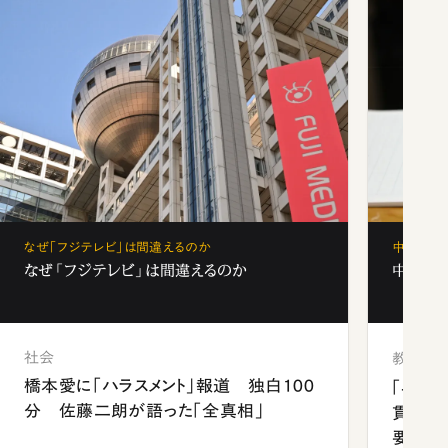
なぜ「フジテレビ」は間違えるのか
中学受験
なぜ「フジテレビ」は間違えるのか
中学受験
社会
教育
橋本愛に「ハラスメント」報道 独白100
「早実
分 佐藤二朗が語った「全真相」
貫校へ
要だっ