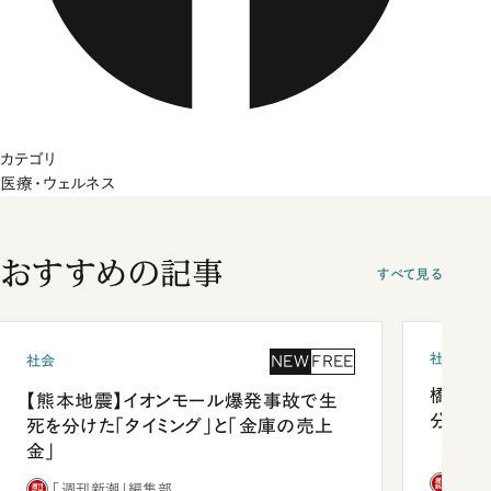
カテゴリ
医療・ウェルネス
おすすめの記事
すべて見る
社会
NEW
FREE
社会
橋本愛
【熊本地震】イオンモール爆発事故で生
分 佐
死を分けた「タイミング」と「金庫の売上
金」
「週
「週刊新潮」編集部