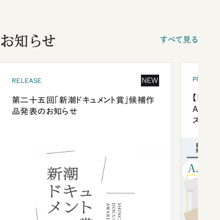
お知らせ
すべて見る
PRESEN
NEW
RELEASE
【「新潮
第二十五回「新潮ドキュメント賞」候補作
Anni
品発表のお知らせ
ズプレ