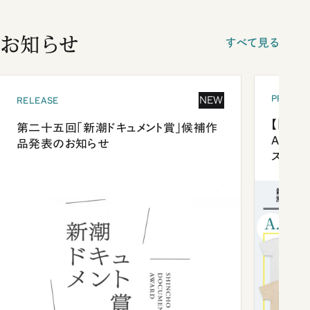
お知らせ
すべて見る
PRESEN
NEW
RELEASE
【「新潮
第二十五回「新潮ドキュメント賞」候補作
Anni
品発表のお知らせ
ズプレ