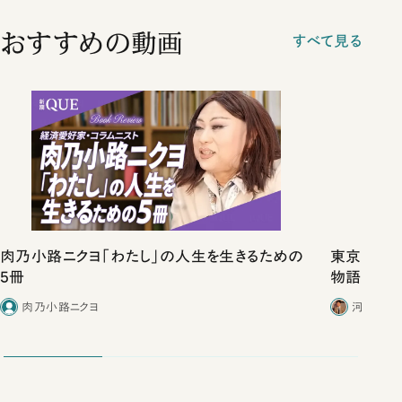
おすすめの動画
すべて見る
肉乃小路ニクヨ「わたし」の人生を生きるための
東京は都心
5冊
物語」にリ
肉乃小路ニクヨ
河野有理