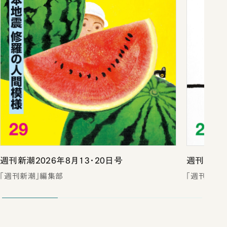
週刊新潮2026年8月13・20日号
週刊新潮2
「週刊新潮」編集部
「週刊新潮