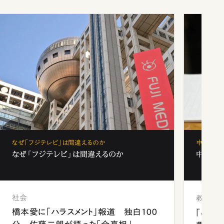
なぜ「フジテレビ」は間違えるのか
中学受験
なぜ「フジテレビ」は間違えるのか
中学受験
社会
教育
橋本愛に「ハラスメント」報道 独白100
「早実