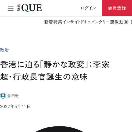
ログイン
会員登録
新着
特集
インサイト
ドキュメンタリー
連載
動画・
政治
香港に迫る「静かな政変」：李家
超・行政長官誕生の意味
倉田徹
2022年5月11日