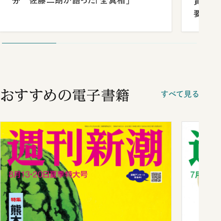
分 佐藤二朗が語った「全真相」
貫校へ
要だっ
おすすめの電子書籍
すべて見る