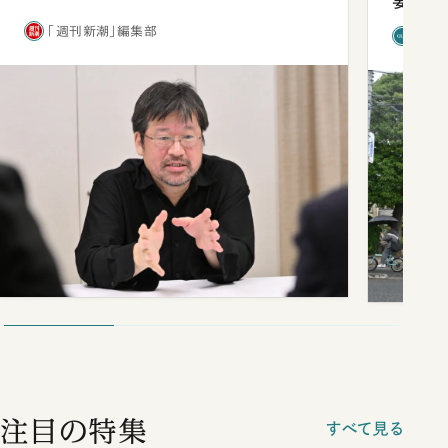
要だっ
「週刊新潮」編集部
「新
注目の特集
すべて見る