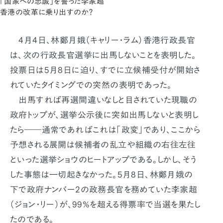
「国家への忠誠」を誓った李家超
香港の改革に乗り出すのか？
4月4日、林鄭月娥（キャリー・ラム）香港行政長官
は、次の行政長官選挙に出馬しないことを表明した。
投票日は5月8日に迫り、すでに立候補受付が開始さ
れていたタイミングでの突然の表明であった。
出馬すれば再選間違いなしと目されていた現職の
政府トップが、選挙公示後に突如出馬しないと表明し
たら――通常であればこれは「政変」であり、ここから
予想される展開は候補者の乱立や組織の右往左往
といった選挙ショウのヒートアップである。しかし、そう
した事態は一切起きなかった。5月8日、林鄭月娥の
下で政府ナンバー2の政務長官を務めていた李家超
（ジョン・リー）が、99%を超える得票率で当選を果たし
たのである。