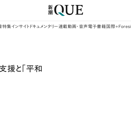
着
特集
インサイト
ドキュメンタリー
連載
動画・音声
電子書籍
国際+Foresi
支援と「平和