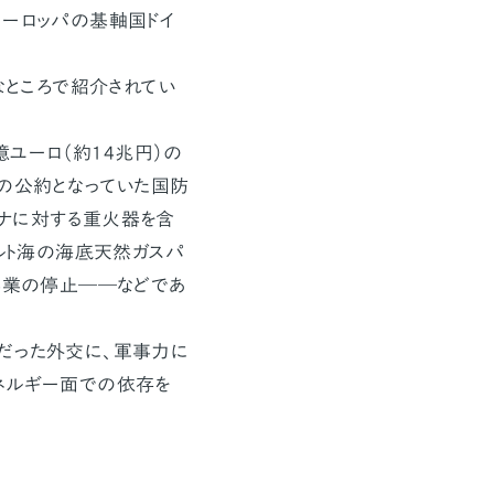
ヨーロッパの基軸国ドイ
。
なところで紹介されてい
ユーロ（約14兆円）の
国の公約となっていた国防
イナに対する重火器を含
バルト海の海底天然ガスパ
）事業の停止――などであ
だった外交に、軍事力に
ネルギー面での依存を