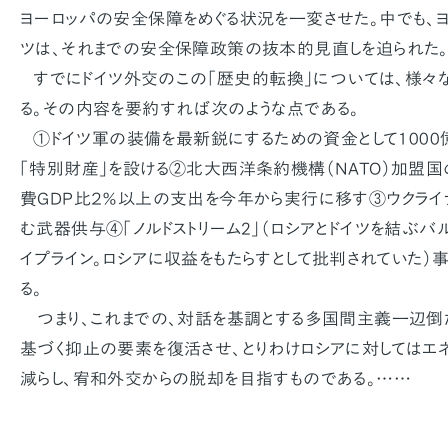
ヨーロッパの安全保障をめぐる状況を一変させた。中でも、
ツは、それまでの安全保障政策の抜本的見直しを迫られた
すでにドイツ外交のこの「歴史的転換」については、様々
る。その内容を要約すれば次のような点である。
①ドイツ軍の装備を最新鋭にするための資金として1000億
「特別財産」を設ける②北大西洋条約機構（NATO）加盟
費GDP比２％以上の支出を今年から実行に移す③ウクラ
む武器供与④「ノルドストリーム2」（ロシアとドイツを結ぶ
イプライン。ロシアに収益をもたらすとして批判されていた
る。
つまり、これまでの、対話を基調とする多国間主義一辺倒
基づく抑止の要素を復活させ、とりわけロシアに対してはエ
減らし、宥和外交からの脱却を目指すものである。……