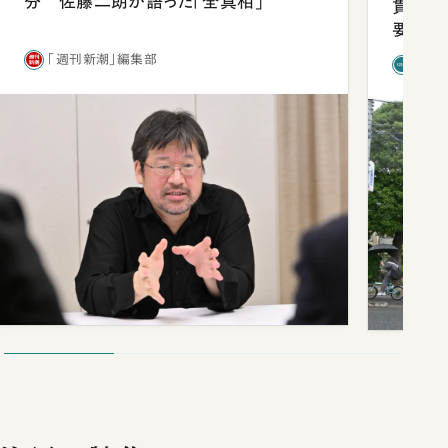
分 佐藤二朗が語った「全真相」
貫校へ
要だっ
「週刊新潮」編集部
「新