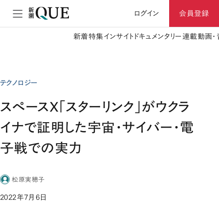
ログイン
会員登録
新着
特集
インサイト
ドキュメンタリー
連載
動画・
テクノロジー
スペースX「スターリンク」がウクラ
イナで証明した宇宙・サイバー・電
子戦での実力
松原実穂子
2022年7月6日