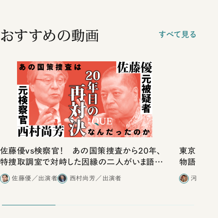
おすすめの動画
すべて見る
佐藤優vs検察官！ あの国策捜査から20年、
東京は都心
特捜取調室で対峙した因縁の二人がいま語り
物語」にリ
合ったこと
佐藤優／出演者
西村尚芳／出演者
河野有理