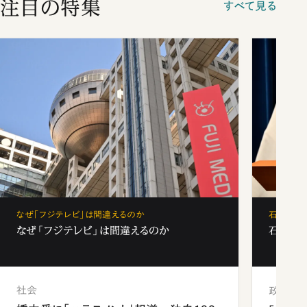
注目の特集
すべて見る
なぜ「フジテレビ」は間違えるのか
石破茂、
なぜ「フジテレビ」は間違えるのか
石破茂、
社会
政治