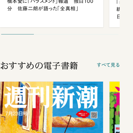
橋本愛に「ハラスメント」報道 独白100
「楽し
分 佐藤二朗が語った「全真相」
統領と
日米関
が明か
談まで
おすすめの電子書籍
すべて見る