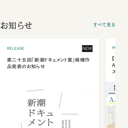
お知らせ
すべて見る
PRESEN
NEW
RELEASE
【「新潮
第二十五回「新潮ドキュメント賞」候補作
Anni
品発表のお知らせ
ズプレ