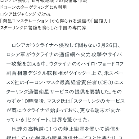
ロシアが強化する占領地域での偽情報作戦
ドローンのターゲティングにも利用
ロシアはジャミングで対抗
「衛星コンステレーション」から得られる通信の「回復力」
スターリンクに警鐘を鳴らした中国の専門家
ロシアがウクライナへ侵攻して間もない2月26日、
ロシア軍がウクライナの通信網へ火力攻撃やサイバ
ー攻撃を加える中、ウクライナのミハイロ・フョードロフ
副首相兼デジタル転換相がツイッター上で、米スペー
スX社のイーロン・マスク最高経営責任者（CEO）にス
ターリンク通信衛星サービスの提供を要請した。その
わずか10時間後、マスク氏は「スターリンクのサービス
が既にウクライナで始まっており、更なる端末が向か
っている」とツイート。世界を驚かせた。
地球の高軌道に1つの静止衛星を置いて通信を
提供していた従来の衛星通信サービスとは異なり、ス