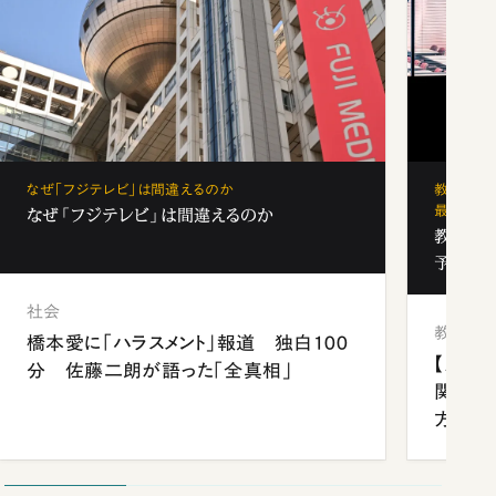
なぜ「フジテレビ」は間違えるのか
教育の地
最新勢力
なぜ「フジテレビ」は間違えるのか
教育の地
予備校
社会
教育
橋本愛に「ハラスメント」報道 独白100
【九州
分 佐藤二朗が語った「全真相」
関西資
方