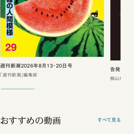
週刊新潮2026年8月13・20日号
告発 裏
「週刊新潮」編集部
桐山煌／著
おすすめの動画
すべて見る