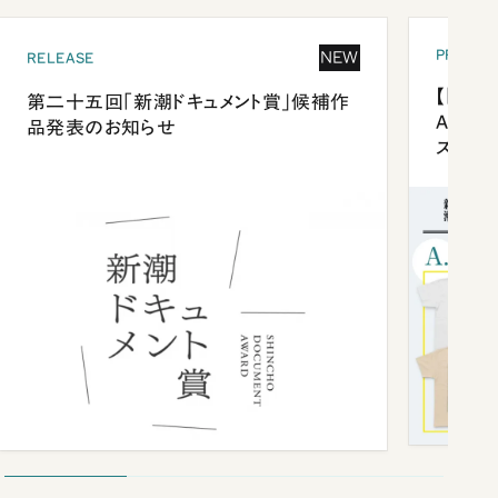
PRESEN
NEW
RELEASE
【「新潮
第二十五回「新潮ドキュメント賞」候補作
Anni
品発表のお知らせ
ズプレ