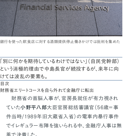
銀行を使った飲食店に対する酒類提供停止働きかけでは批判を集めた
「別に何かを期待しているわけではない」（自民党幹部）
という消極的理由で中島長官が続投するが、来年に向
けては波乱の要素も。
目次
財務省エリートコースを自ら外れて金融庁に転出
財務省の首脳人事が、官房長就任が有力視され
ていた
小野平八郎
大臣官房総括審議官（56歳＝事
件当時/1989年旧大蔵省入省）の電車内暴行事件
でイレギュラー布陣を強いられる中、金融庁人事は無
風で決着した。