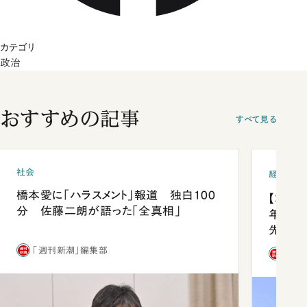
カテゴリ
政治
おすすめの記事
すべて見る
社会
経済・ビ
橋本愛に「ハラスメント」報道 独白100
【コン
分 佐藤二朗が語った「全真相」
年会は
先1位
「週刊新潮」編集部
「週