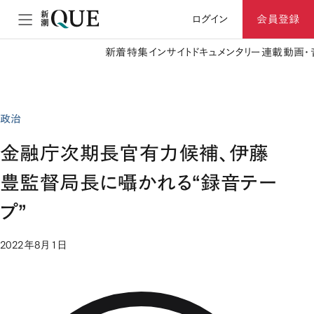
ログイン
会員登録
新着
特集
インサイト
ドキュメンタリー
連載
動画・
政治
金融庁次期長官有力候補、伊藤
豊監督局長に囁かれる“録音テー
プ”
2022年8月1日