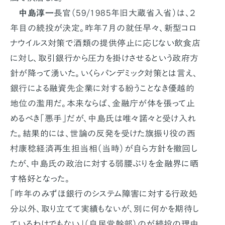
中島淳一
長官（59/1985年旧大蔵省入省）は、２
年目の続投が決定。昨年７月の就任早々、新型コロ
ナウイルス対策で酒類の提供停止に応じない飲食店
に対し、取引銀行から圧力を掛けさせるという政府方
針が降って湧いた。いくらパンデミック対策とは言え、
銀行による融資先企業に対する紛うことなき優越的
地位の濫用だ。本来ならば、金融庁が体を張って止
めるべき「悪手」だが、中島氏は唯々諾々と受け入れ
た。結果的には、世論の反発を受けた旗振り役の西
村康稔経済再生担当相（当時）が自ら方針を撤回し
たが、中島氏の政治に対する弱腰ぶりを金融界に晒
す格好となった。
「昨年のみずほ銀行のシステム障害に対する行政処
分以外、取り立てて実績もないが、別に何かを期待し
ているわけでもない」（自民党幹部）のが続投の理由