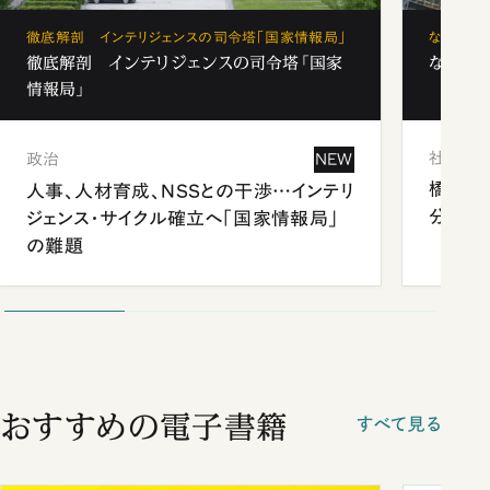
徹底解剖 インテリジェンスの司令塔「国家情報局」
なぜ「フ
徹底解剖 インテリジェンスの司令塔「国家
なぜ「フ
情報局」
社会
政治
NEW
橋本愛
人事、人材育成、NSSとの干渉…インテリ
分 佐
ジェンス・サイクル確立へ「国家情報局」
の難題
おすすめの電子書籍
すべて見る