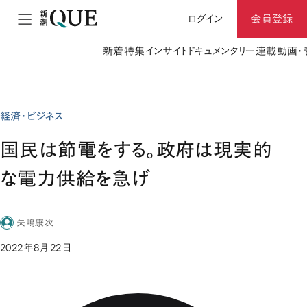
ログイン
会員登録
新着
特集
インサイト
ドキュメンタリー
連載
動画・
経済・ビジネス
国民は節電をする。政府は現実的
な電力供給を急げ
矢嶋康次
2022年8月22日