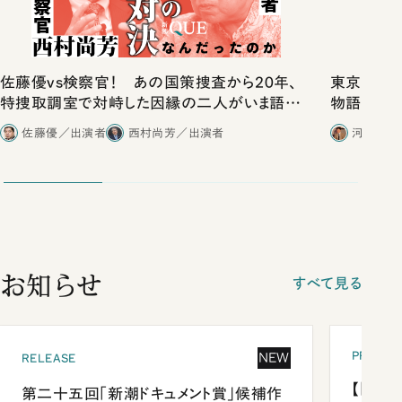
佐藤優vs検察官！ あの国策捜査から20年、
東京は都心
特捜取調室で対峙した因縁の二人がいま語り
物語」にリ
合ったこと
佐藤優／出演者
西村尚芳／出演者
河野有理
お知らせ
すべて見る
PRESEN
NEW
RELEASE
【「新潮
第二十五回「新潮ドキュメント賞」候補作