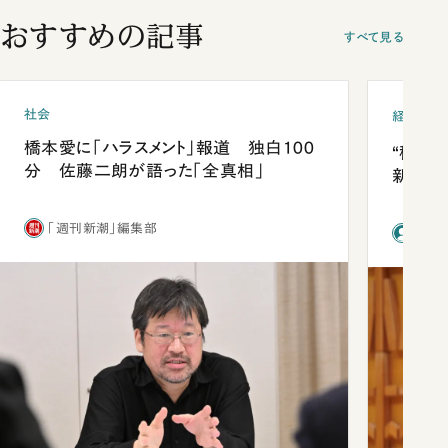
おすすめの記事
すべて見る
社会
経済・ビ
橋本愛に「ハラスメント」報道 独白100
“稼ぎ
分 佐藤二朗が語った「全真相」
新社長
「週刊新潮」編集部
前田