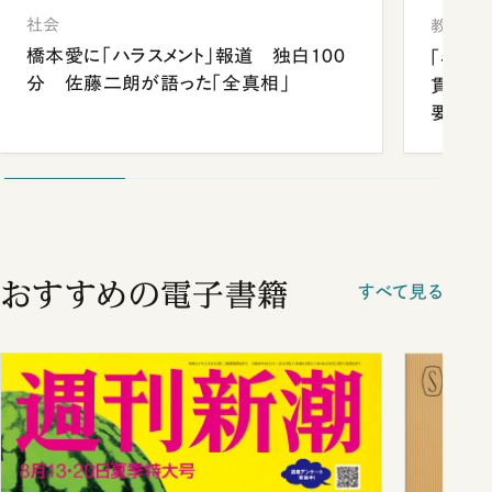
社会
教育
橋本愛に「ハラスメント」報道 独白100
「早実
分 佐藤二朗が語った「全真相」
貫校へ
要だっ
おすすめの電子書籍
すべて見る