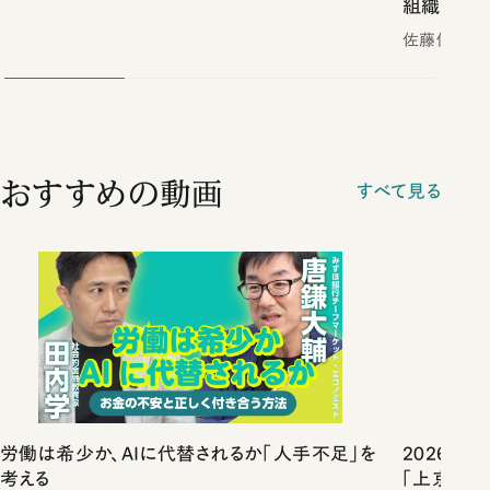
組織の掟（
佐藤優
おすすめの動画
すべて見る
労働は希少か、AIに代替されるか「人手不足」を
2026年
考える
「上京物語