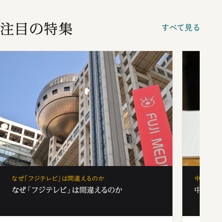
注目の特集
すべて見る
なぜ「フジテレビ」は間違えるのか
中学受験
なぜ「フジテレビ」は間違えるのか
中学受験