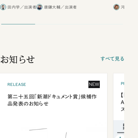
田内学／出演者
唐鎌大輔／出演者
河野有理
お知らせ
すべて見る
PRESEN
NEW
RELEASE
【「新潮
第二十五回「新潮ドキュメント賞」候補作
Anni
品発表のお知らせ
ズプレ