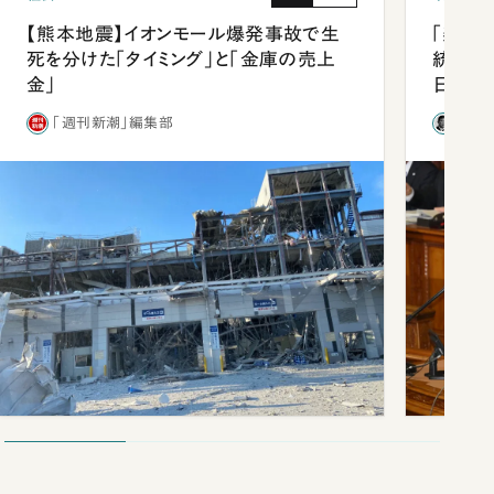
【熊本地震】イオンモール爆発事故で生
「楽し
死を分けた「タイミング」と「金庫の売上
統領と
金」
日米関
が明か
「週刊新潮」編集部
石破
談まで