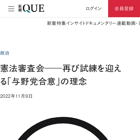
ログイン
会員登録
新着
特集
インサイト
ドキュメンタリー
連載
動画・
政治
憲法審査会――再び試練を迎え
る「与野党合意」の理念
2022年11月9日