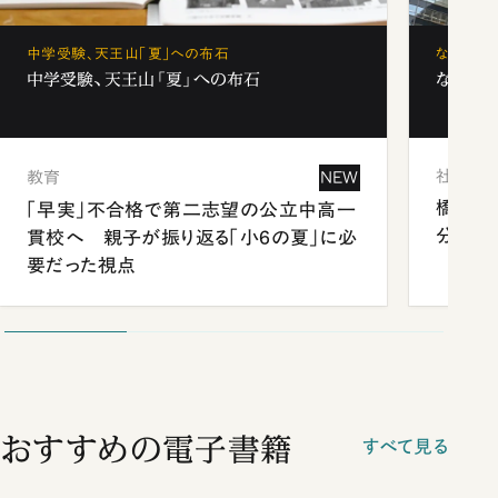
中学受験、天王山「夏」への布石
なぜ「フ
中学受験、天王山「夏」への布石
なぜ「フ
社会
教育
NEW
橋本愛
「早実」不合格で第二志望の公立中高一
分 佐
貫校へ 親子が振り返る「小6の夏」に必
要だった視点
おすすめの電子書籍
すべて見る