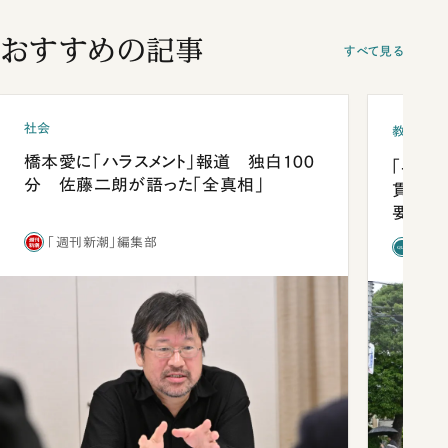
おすすめの記事
すべて見る
社会
教育
橋本愛に「ハラスメント」報道 独白100
「早実
分 佐藤二朗が語った「全真相」
貫校へ
要だっ
「週刊新潮」編集部
「新