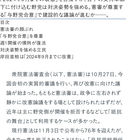
下に付け込む野党は対決姿勢を強める。憲審が尊重す
る「与野党合意」で建設的な議論が進むか――。
目次
憲法審の顔ぶれ
「与野党合意」を尊重
週1開催の慣例が復活
対決姿勢を強める立民
岸田首相は「2024年9月までに改憲」
衆院憲法審査会（以下、憲法審）は10月27日、今
国会初の実質的審議を行い、再び改憲に向けた議
論が始まった。もともと憲法審は、政争に左右されず
静かに改憲論議をする場として設けられたはずだが、
近年は主に野党側が開催を拒否するなどして「抵抗
の舞台」として利用するケースが多かった。
現行憲法は11月3日で公布から76年を迎えたが、
今まで一度も改正されたことはない。「自民党総裁任