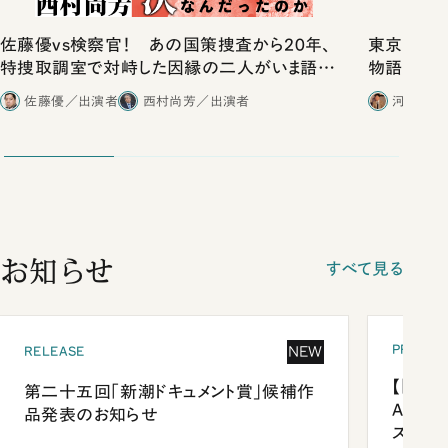
佐藤優vs検察官！ あの国策捜査から20年、
東京は都心
特捜取調室で対峙した因縁の二人がいま語り
物語」にリ
合ったこと
佐藤優／出演者
西村尚芳／出演者
河野有理
お知らせ
すべて見る
PRESEN
NEW
RELEASE
【「新潮
第二十五回「新潮ドキュメント賞」候補作
Anni
品発表のお知らせ
ズプレ