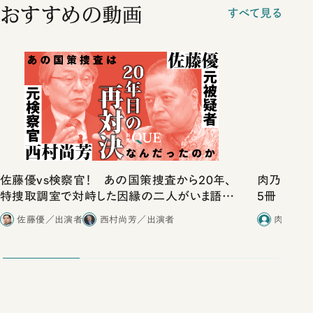
おすすめの動画
すべて見る
佐藤優vs検察官！ あの国策捜査から20年、
肉乃小路ニ
特捜取調室で対峙した因縁の二人がいま語り
5冊
合ったこと
佐藤優／出演者
西村尚芳／出演者
肉乃小路