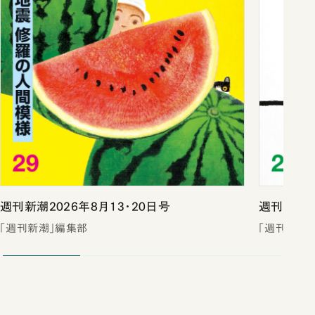
週刊新潮2026年8月13・20日号
週刊新潮2
「週刊新潮」編集部
「週刊新潮