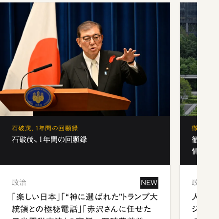
石破茂、1年間の回顧録
徹底解剖
石破茂、1年間の回顧録
徹底解
情報局」
政治
NEW
政治
「楽しい日本」「“神に選ばれた”トランプ大
人事、
統領との極秘電話」「赤沢さんに任せた
ジェン