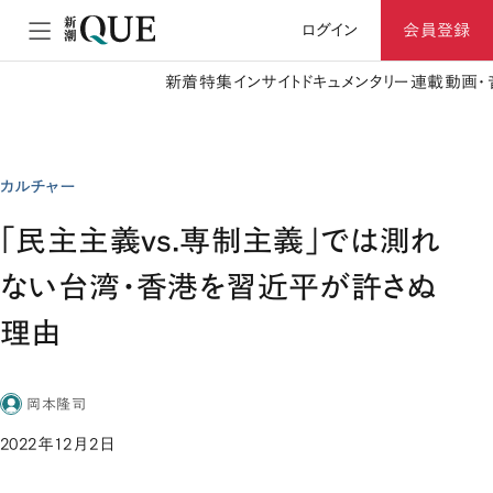
ログイン
会員登録
新着
特集
インサイト
ドキュメンタリー
連載
動画・
カルチャー
「民主主義vs.専制主義」では測れ
ない台湾・香港を習近平が許さぬ
理由
岡本隆司
2022年12月2日