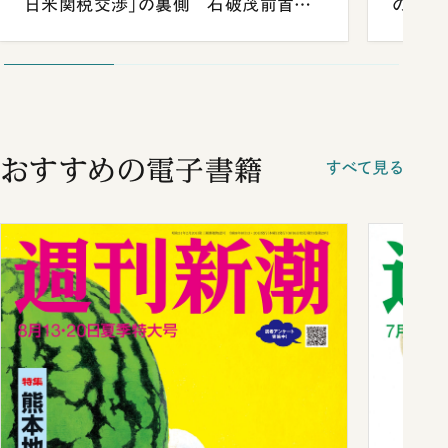
日米関税交渉」の裏側 石破茂前首相
の難題
が明かす施政方針演説から日米首脳会
談まで
おすすめの電子書籍
すべて見る