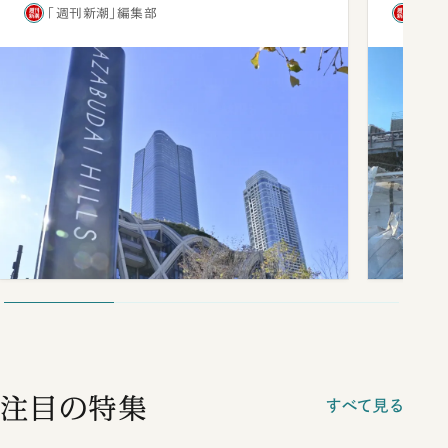
「週刊新潮」編集部
「週
注目の特集
すべて見る