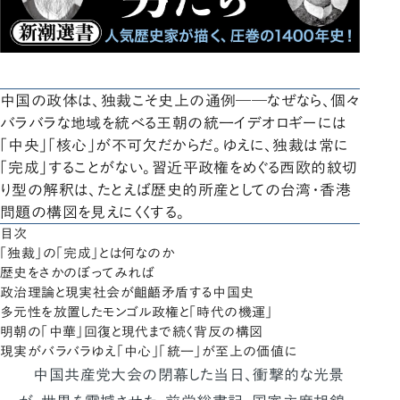
中国の政体は、独裁こそ史上の通例――なぜなら、個々
バラバラな地域を統べる王朝の統一イデオロギーには
「中央」「核心」が不可欠だからだ。ゆえに、独裁は常に
「完成」することがない。習近平政権をめぐる西欧的紋切
り型の解釈は、たとえば歴史的所産としての台湾・香港
問題の構図を見えにくくする。
目次
「独裁」の「完成」とは何なのか
歴史をさかのぼってみれば
政治理論と現実社会が齟齬矛盾する中国史
多元性を放置したモンゴル政権と「時代の機運」
明朝の「中華」回復と現代まで続く背反の構図
現実がバラバラゆえ「中心」「統一」が至上の価値に
中国共産党大会の閉幕した当日、衝撃的な光景