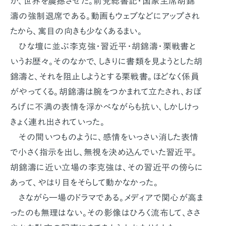
が、世界を震撼させた。前党総書記・国家主席胡錦
濤の強制退席である。動画もウェブなどにアップされ
たから、寓目の向きも少なくあるまい。
ひな壇に並ぶ李克強・習近平・胡錦濤・栗戦書と
いうお歴々。そのなかで、しきりに書類を見ようとした胡
錦濤と、それを阻止しようとする栗戦書。ほどなく係員
がやってくる。胡錦濤は腕をつかまれて立たされ、おぼ
ろげに不満の表情を浮かべながらも抗い、しかしけっ
きょく連れ出されていった。
その間いつものように、感情をいっさい消した表情
で小さく指示を出し、無視を決め込んでいた習近平。
胡錦濤に近い立場の李克強は、その習近平の傍らに
あって、やはり目をそらして動かなかった。
さながら一場のドラマである。メディアで関心が高ま
ったのも無理はない。その影像はひろく流布して、ささ