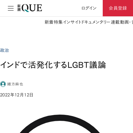
ログイン
会員登録
新着
特集
インサイト
ドキュメンタリー
連載
動画・
政治
インドで活発化するLGBT議論
緒方麻也
2022年12月12日