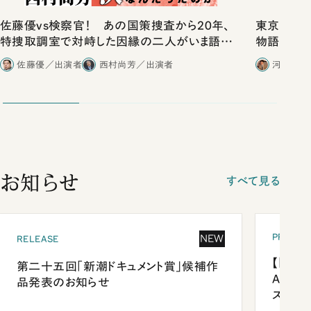
佐藤優vs検察官！ あの国策捜査から20年、
東京は都心
特捜取調室で対峙した因縁の二人がいま語り
物語」にリ
合ったこと
佐藤優／出演者
西村尚芳／出演者
河野有理
お知らせ
すべて見る
PRESEN
NEW
RELEASE
【「新潮
第二十五回「新潮ドキュメント賞」候補作
Anni
品発表のお知らせ
ズプレ