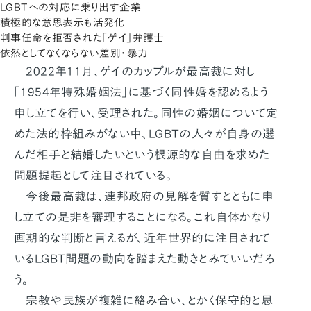
LGBTへの対応に乗り出す企業
積極的な意思表示も活発化
判事任命を拒否された「ゲイ」弁護士
依然としてなくならない差別・暴力
2022年11月、ゲイのカップルが最高裁に対し
「1954年特殊婚姻法」に基づく同性婚を認めるよう
申し立てを行い、受理された。同性の婚姻について定
めた法的枠組みがない中、LGBTの人々が自身の選
んだ相手と結婚したいという根源的な自由を求めた
問題提起として注目されている。
今後最高裁は、連邦政府の見解を質すとともに申
し立ての是非を審理することになる。これ自体かなり
画期的な判断と言えるが、近年世界的に注目されて
いるLGBT問題の動向を踏まえた動きとみていいだろ
う。
宗教や民族が複雑に絡み合い、とかく保守的と思