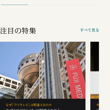
注目の特集
すべて見る
なぜ「フジテレビ」は間違えるのか
中学受験