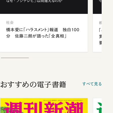
なぜ「フジテレビ」は間違えるのか
中学受験
社会
教育
橋本愛に「ハラスメント」報道 独白100
「早実
分 佐藤二朗が語った「全真相」
貫校へ
要だっ
おすすめの電子書籍
すべて見る