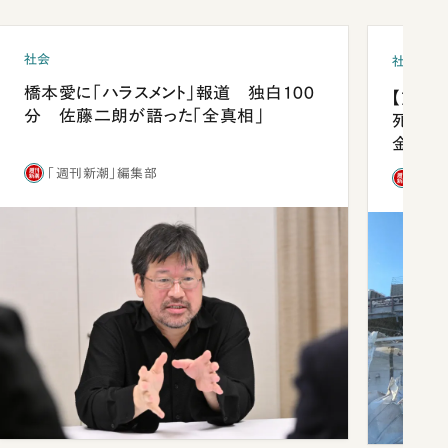
社会
社会
橋本愛に「ハラスメント」報道 独白100
【熊本
分 佐藤二朗が語った「全真相」
死を分
金」
「週刊新潮」編集部
「週