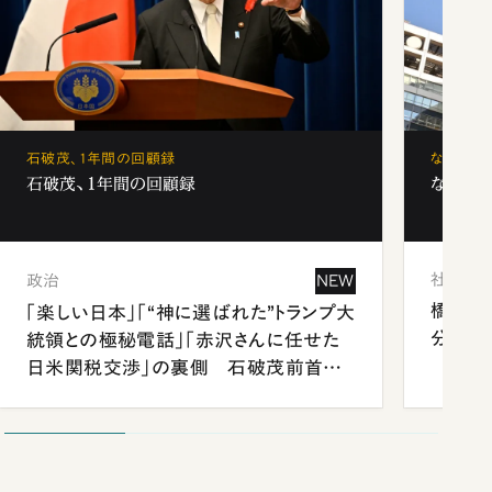
石破茂、1年間の回顧録
なぜ「フ
石破茂、1年間の回顧録
なぜ「フ
社会
政治
NEW
橋本愛
「楽しい日本」「“神に選ばれた”トランプ大
分 佐
統領との極秘電話」「赤沢さんに任せた
日米関税交渉」の裏側 石破茂前首相
が明かす施政方針演説から日米首脳会
談まで