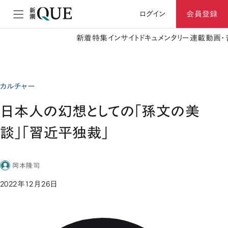
ログイン
会員登録
新着
特集
インサイト
ドキュメンタリー
連載
動画・
カルチャー
日本人の幻想としての「孫文の美
談」「習近平独裁」
岡本隆司
2022年12月26日