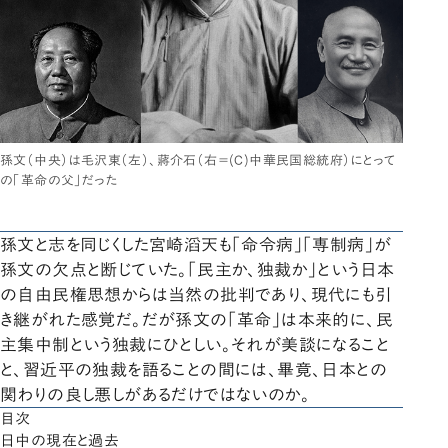
孫文（中央）は毛沢東（左）、蔣介石（右＝(C)中華民国総統府）にとって
の「革命の父」だった
孫文と志を同じくした宮崎滔天も「命令病」「専制病」が
孫文の欠点と断じていた。「民主か、独裁か」という日本
の自由民権思想からは当然の批判であり、現代にも引
き継がれた感覚だ。だが孫文の「革命」は本来的に、民
主集中制という独裁にひとしい。それが美談になること
と、習近平の独裁を語ることの間には、畢竟、日本との
関わりの良し悪しがあるだけではないのか。
目次
日中の現在と過去