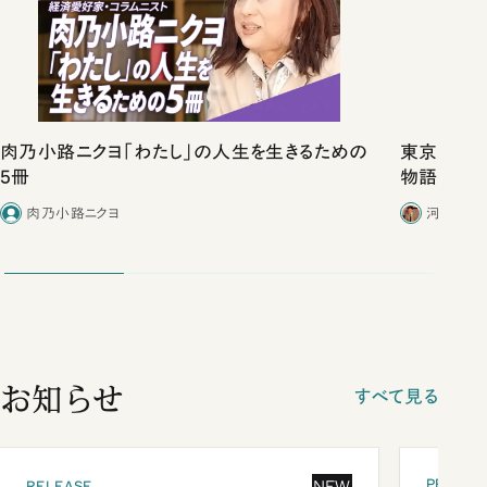
肉乃小路ニクヨ「わたし」の人生を生きるための
東京は都心
5冊
物語」にリ
肉乃小路ニクヨ
河野有理
お知らせ
すべて見る
PRESEN
NEW
RELEASE