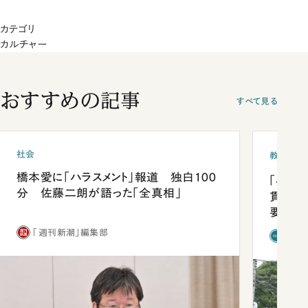
カテゴリ
カルチャー
おすすめの記事
すべて見る
社会
教育
橋本愛に「ハラスメント」報道 独白100
「早実
分 佐藤二朗が語った「全真相」
貫校へ
要だっ
「週刊新潮」編集部
「新