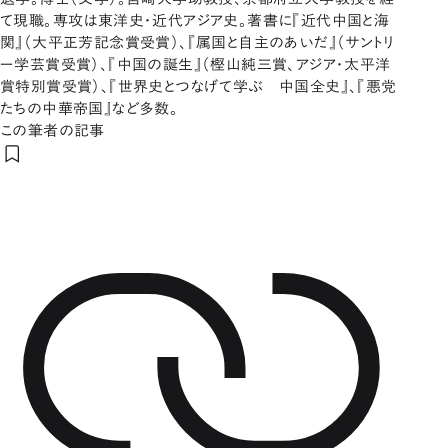
て現職。専攻は東洋史・近代アジア史。著書に『近代中国と海
関』（大平正芳記念賞受賞）、『属国と自主のあいだ』（サントリ
ー学芸賞受賞）、『中国の誕生』（樫山純三賞、アジア・太平洋
賞特別賞受賞）、『世界史とつなげて学ぶ 中国全史』、『悪党
たちの中華帝国』など多数。
この筆者の記事