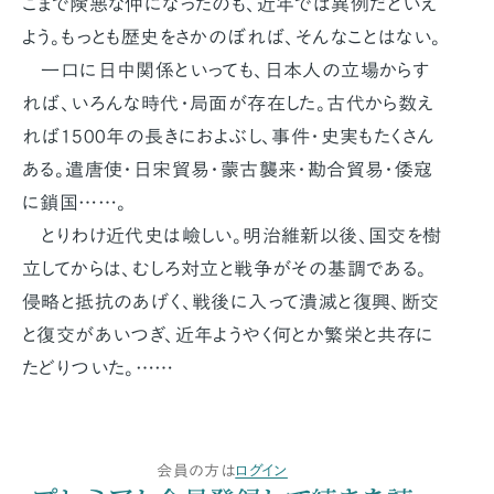
こまで険悪な仲になったのも、近年では異例だといえ
よう。もっとも歴史をさかのぼれば、そんなことはない。
一口に日中関係といっても、日本人の立場からす
れば、いろんな時代・局面が存在した。古代から数え
れば1500年の長きにおよぶし、事件・史実もたくさん
ある。遣唐使・日宋貿易・蒙古襲来・勘合貿易・倭寇
に鎖国……。
とりわけ近代史は嶮しい。明治維新以後、国交を樹
立してからは、むしろ対立と戦争がその基調である。
侵略と抵抗のあげく、戦後に入って潰滅と復興、断交
と復交があいつぎ、近年ようやく何とか繁栄と共存に
たどりついた。……
会員の方は
ログイン