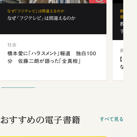
なぜ「フジテレビ」は間違えるのか
教育の地
最新勢力
なぜ「フジテレビ」は間違えるのか
教育の地
予備校
社会
教育
橋本愛に「ハラスメント」報道 独白100
【四国
分 佐藤二朗が語った「全真相」
ながら
おすすめの電子書籍
すべて見る