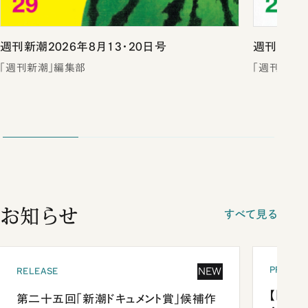
週刊新潮2026年8月13・20日号
週刊新潮2
「週刊新潮」編集部
「週刊新潮
お知らせ
すべて見る
PRESEN
NEW
RELEASE
【「新潮
第二十五回「新潮ドキュメント賞」候補作