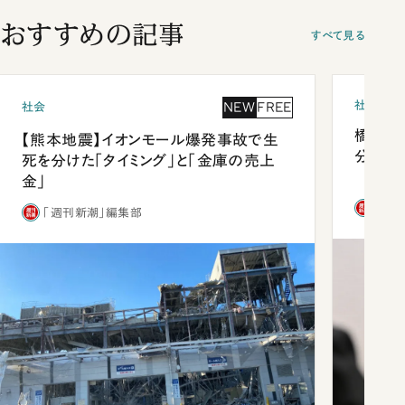
おすすめの記事
すべて見る
社会
NEW
FREE
社会
橋本愛
【熊本地震】イオンモール爆発事故で生
分 佐
死を分けた「タイミング」と「金庫の売上
金」
「週
「週刊新潮」編集部