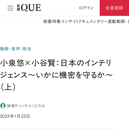
ログイン
会員登録
新着
特集
インサイト
ドキュメンタリー
連載
動画・
動画・音声｜政治
小泉悠×小谷賢：日本のインテリ
ジェンス〜いかに機密を守るか〜
（上）
論壇チャンネルことのは
2023年1月23日