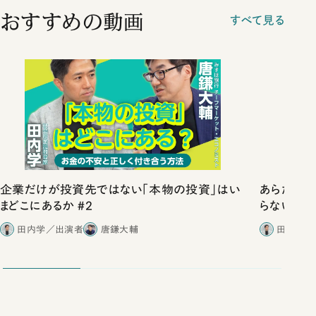
おすすめの動画
すべて見る
企業だけが投資先ではない「本物の投資」はい
あらためて
まどこにあるか #2
らない腐ら
田内学／出演者
唐鎌大輔
田内学／