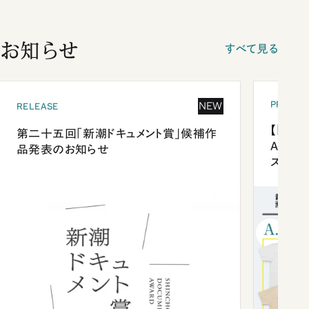
お知らせ
すべて見る
PRESEN
NEW
RELEASE
【「新潮
第二十五回「新潮ドキュメント賞」候補作
Anni
品発表のお知らせ
ズプレ