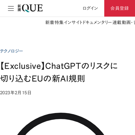
ログイン
会員登録
新着
特集
インサイト
ドキュメンタリー
連載
動画・
テクノロジー
【Exclusive】ChatGPTのリスクに
切り込むEUの新AI規則
2023年2月15日