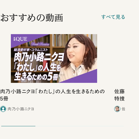
おすすめの動画
すべて見る
肉乃小路ニクヨ「わたし」の人生を生きるための
佐藤優vs
5冊
特捜取調
合ったこと
肉乃小路ニクヨ
佐藤優／