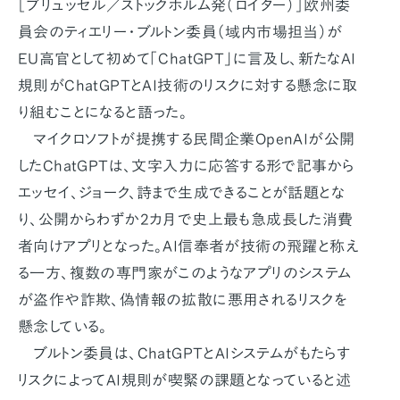
［ブリュッセル／ストックホルム発（ロイター）］欧州委
員会のティエリー・ブルトン委員（域内市場担当）が
EU高官として初めて「ChatGPT」に言及し、新たなAI
規則がChatGPTとAI技術のリスクに対する懸念に取
り組むことになると語った。
マイクロソフトが提携する民間企業OpenAIが公開
したChatGPTは、文字入力に応答する形で記事から
エッセイ、ジョーク、詩まで生成できることが話題とな
り、公開からわずか2カ月で史上最も急成長した消費
者向けアプリとなった。AI信奉者が技術の飛躍と称え
る一方、複数の専門家がこのようなアプリのシステム
が盗作や詐欺、偽情報の拡散に悪用されるリスクを
懸念している。
ブルトン委員は、ChatGPTとAIシステムがもたらす
リスクによってAI規則が喫緊の課題となっていると述