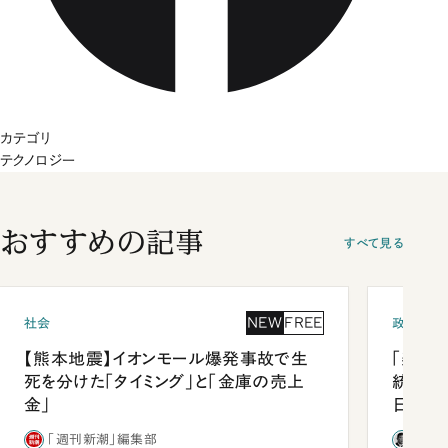
カテゴリ
テクノロジー
おすすめの記事
すべて見る
NEW
FREE
社会
政治
【熊本地震】イオンモール爆発事故で生
「楽し
死を分けた「タイミング」と「金庫の売上
統領と
金」
日米関
が明か
「週刊新潮」編集部
石破