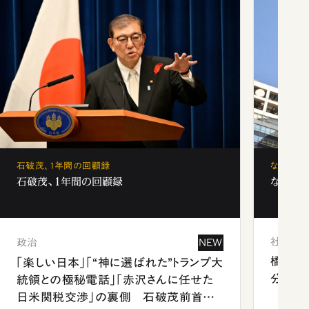
石破茂、1年間の回顧録
なぜ「フ
石破茂、1年間の回顧録
なぜ「フ
社会
政治
NEW
橋本愛
「楽しい日本」「“神に選ばれた”トランプ大
分 佐
統領との極秘電話」「赤沢さんに任せた
日米関税交渉」の裏側 石破茂前首相