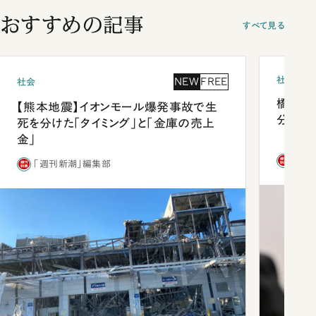
おすすめの記事
すべて見る
社会
NEW
FREE
社会
橋本愛
【熊本地震】イオンモール爆発事故で生
分 佐
死を分けた「タイミング」と「金庫の売上
金」
「週
「週刊新潮」編集部