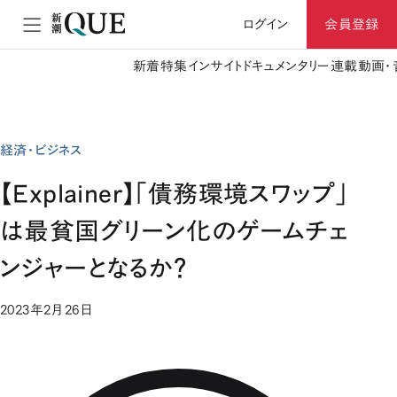
ログイン
会員登録
新着
特集
インサイト
ドキュメンタリー
連載
動画・
経済・ビジネス
【Explainer】「債務環境スワップ」
は最貧国グリーン化のゲームチェ
ンジャーとなるか？
2023年2月26日