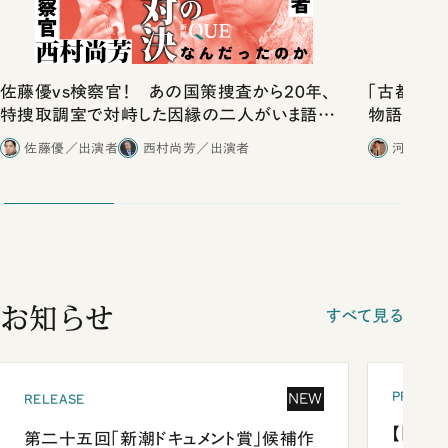
佐藤優vs検察官！ あの国策捜査から20年、
「古都」化
特捜取調室で対峙した因縁の二人がいま語り
物語」にリ
合ったこと
佐藤優／出演者
西村尚芳／出演者
河野有理
お知らせ
すべて見る
PRESEN
NEW
RELEASE
【「新潮
第二十五回「新潮ドキュメント賞」候補作