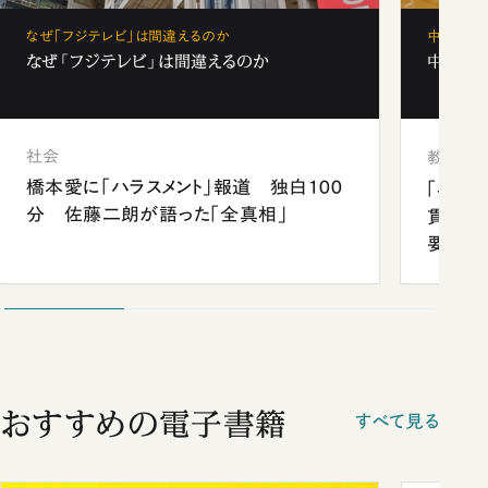
なぜ「フジテレビ」は間違えるのか
中学受験
なぜ「フジテレビ」は間違えるのか
中学受験
社会
教育
橋本愛に「ハラスメント」報道 独白100
「早実
分 佐藤二朗が語った「全真相」
貫校へ
要だっ
おすすめの電子書籍
すべて見る