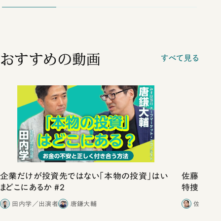
おすすめの動画
すべて見る
企業だけが投資先ではない「本物の投資」はい
佐藤優vs
まどこにあるか #2
特捜取調
合ったこと
田内学／出演者
唐鎌大輔
佐藤優／