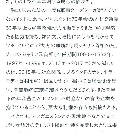
た。その１つが軍に対する民心の離反だ。
独立以来ただの一度も軍事クーデターが起きてい
ないインドに比べ、パキスタンは75年余の歴史で通算
30年以上も軍事政権が力を振るってきた。軍は隠然
たる権力を持ち、常に文民政権ににらみを利かせて
いる、というのが大方の理解だ。現シャリフ首相の兄、
ナワズ・シャリフ元首相（在任期間1990～1993年、
1997年～1999年、2013年～2017年）が失脚した
のは、2015年に対立関係にあるインドのナレンドラ・
モディ首相を軍に根回しせずに招いて首脳会談を行
い、軍首脳の逆鱗に触れたからだとされる。また軍傘
下の年金基金がセメント、不動産などの有力企業を
抱えていることから、莫大な利権の存在も指摘される。
それでも、アフガニスタンとの国境地帯などで文字
通り命懸けのテロリスト掃討作戦を展開し大きな成果