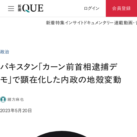
ログイン
会員登録
新着
特集
インサイト
ドキュメンタリー
連載
動画・
政治
パキスタン「カーン前首相逮捕デ
モ」で顕在化した内政の地殻変動
緒方麻也
2023年5月20日