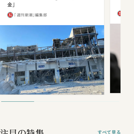
金」
「週
「週刊新潮」編集部
注目の特集
すべて見る