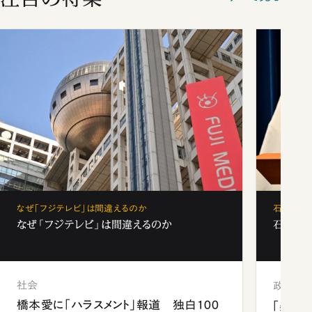
なぜ「フジテレビ」は間違えるのか
石破茂、
なぜ「フジテレビ」は間違えるのか
石破茂、
社会
政治
橋本愛に「ハラスメント」報道 独白100
「楽し