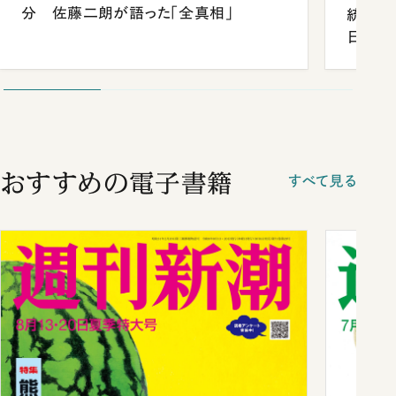
分 佐藤二朗が語った「全真相」
統領と
日米関
が明か
談まで
おすすめの電子書籍
すべて見る