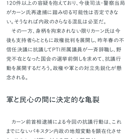
120件以上の容疑を抱えており、今後司法・警察当局
がカーン氏再逮捕に踏み切る可能性は否定できな
い。そうなれば内政のさらなる混乱は必至だ。
その一方、身柄を拘束されない限りカーン氏は今
後も支持者らとともに政権批判を展開し、昨年春の不
信任決議に抗議してPTI所属議員が一斉辞職し、野
党不在となった国会の選挙前倒しを求めて、抗議行
動を展開するだろう。政権や軍との対立先鋭化が懸
念される。
軍と民心の間に決定的な亀裂
カーン前首相逮捕による今回の抗議行動は、これ
までにないパキスタン内政の地殻変動を顕在化させ