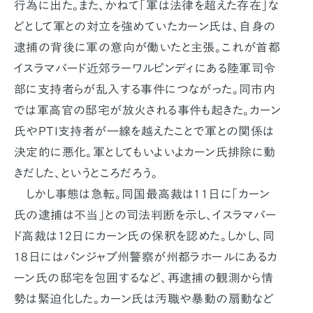
行為に出た。また、かねて「軍は法律を超えた存在」な
どとして軍との対立を強めていたカーン氏は、自身の
逮捕の背後に軍の意向が働いたと主張。これが首都
イスラマバード近郊ラーワルピンディにある陸軍司令
部に支持者らが乱入する事件につながった。同市内
では軍高官の邸宅が放火される事件も起きた。カーン
氏やPTI支持者が一線を越えたことで軍との関係は
決定的に悪化。軍としてもいよいよカーン氏排除に動
きだした、というところだろう。
しかし事態は急転。同国最高裁は11日に「カーン
氏の逮捕は不当」との司法判断を示し、イスラマバー
ド高裁は12日にカーン氏の保釈を認めた。しかし、同
18日にはパンジャブ州警察が州都ラホールにあるカ
ーン氏の邸宅を包囲するなど、再逮捕の観測から情
勢は緊迫化した。カーン氏は汚職や暴動の扇動など