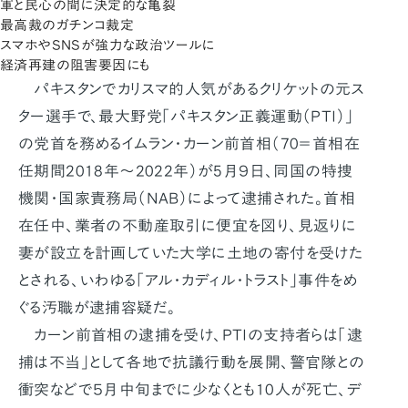
軍と民心の間に決定的な亀裂
最高裁のガチンコ裁定
スマホやSNSが強力な政治ツールに
経済再建の阻害要因にも
パキスタンでカリスマ的人気があるクリケットの元ス
ター選手で、最大野党「パキスタン正義運動（PTI）」
の党首を務めるイムラン・カーン前首相（70＝首相在
任期間2018年～2022年）が5月９日、同国の特捜
機関・国家責務局（NAB）によって逮捕された。首相
在任中、業者の不動産取引に便宜を図り、見返りに
妻が設立を計画していた大学に土地の寄付を受けた
とされる、いわゆる「アル・カディル・トラスト」事件をめ
ぐる汚職が逮捕容疑だ。
カーン前首相の逮捕を受け、PTIの支持者らは「逮
捕は不当」として各地で抗議行動を展開、警官隊との
衝突などで５月中旬までに少なくとも10人が死亡、デ