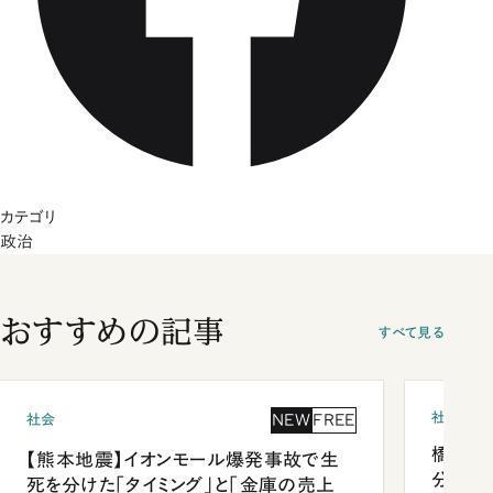
カテゴリ
政治
おすすめの記事
すべて見る
社会
NEW
FREE
社会
橋本愛
【熊本地震】イオンモール爆発事故で生
分 佐
死を分けた「タイミング」と「金庫の売上