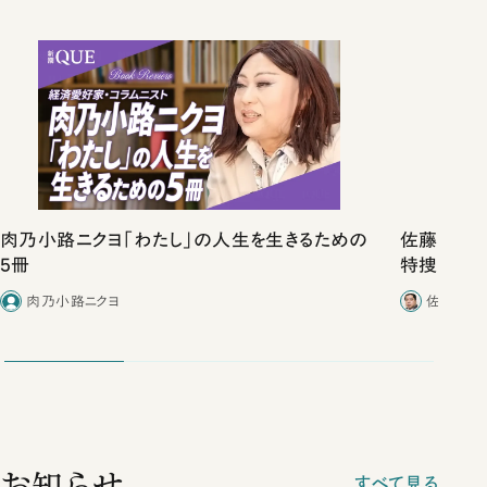
肉乃小路ニクヨ「わたし」の人生を生きるための
佐藤優vs
5冊
特捜取調
合ったこと
肉乃小路ニクヨ
佐藤優／
お知らせ
すべて見る