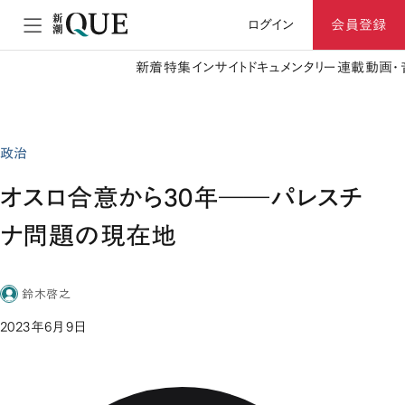
ログイン
会員登録
新着
特集
インサイト
ドキュメンタリー
連載
動画・
政治
オスロ合意から30年――パレスチ
ナ問題の現在地
鈴木啓之
2023年6月9日