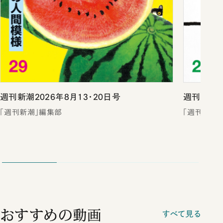
週刊新潮2026年8月13・20日号
週刊新潮2
「週刊新潮」編集部
「週刊新潮
おすすめの動画
すべて見る