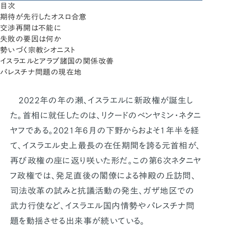
目次
期待が先行したオスロ合意
交渉再開は不能に
失敗の要因は何か
勢いづく宗教シオニスト
イスラエルとアラブ諸国の関係改善
パレスチナ問題の現在地
2022年の年の瀬、イスラエルに新政権が誕生し
た。首相に就任したのは、リクードのべンヤミン・ネタニ
ヤフである。2021年6月の下野からおよそ1年半を経
て、イスラエル史上最長の在任期間を誇る元首相が、
再び政権の座に返り咲いた形だ。この第6次ネタニヤ
フ政権では、発足直後の閣僚による神殿の丘訪問、
司法改革の試みと抗議活動の発生、ガザ地区での
武力行使など、イスラエル国内情勢やパレスチナ問
題を動揺させる出来事が続いている。