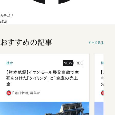
カテゴリ
政治
おすすめの記事
すべて見る
NEW
FREE
社会
経済・ビ
【熊本地震】イオンモール爆発事故で生
【就活
死を分けた「タイミング」と「金庫の売上
年会は
金」
先1位
「週刊新潮」編集部
「週