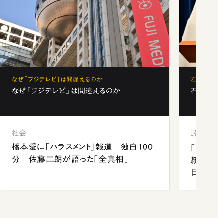
なぜ「フジテレビ」は間違えるのか
石破茂、
なぜ「フジテレビ」は間違えるのか
石破茂、
社会
政治
橋本愛に「ハラスメント」報道 独白100
「楽し
分 佐藤二朗が語った「全真相」
統領と
日米関
が明か
談まで