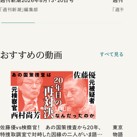
週刊新潮2026年8月13・20日号
週刊新潮2
「週刊新潮」編集部
「週刊新潮
おすすめの動画
すべて見る
佐藤優vs検察官！ あの国策捜査から20年、
東京は都心
特捜取調室で対峙した因縁の二人がいま語り
物語」にリ