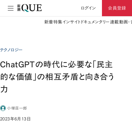
ログイン
会員登録
新着
特集
インサイト
ドキュメンタリー
連載
動画・
テクノロジー
ChatGPTの時代に必要な「民主
的な価値」の相互矛盾と向き合う
力
小塚荘一郎
2023年6月13日