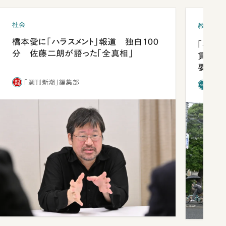
社会
教育
橋本愛に「ハラスメント」報道 独白100
「早実
分 佐藤二朗が語った「全真相」
貫校へ
要だっ
「週刊新潮」編集部
「新