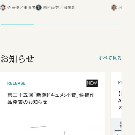
合ったこと
佐藤優／出演者
西村尚芳／出演者
河野有理
お知らせ
すべて見る
PRESEN
NEW
RELEASE
【「新潮
第二十五回「新潮ドキュメント賞」候補作
Anni
品発表のお知らせ
ズプレ