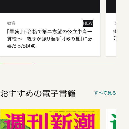
社会
教育
NEW
橋本愛
「早実」不合格で第二志望の公立中高一
分 佐
貫校へ 親子が振り返る「小6の夏」に必
要だった視点
おすすめの電子書籍
すべて見る