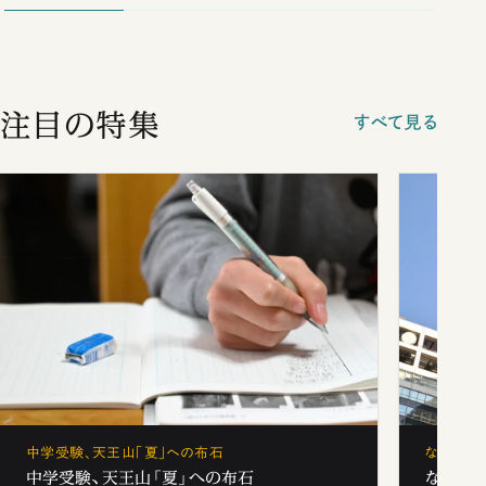
注目の特集
すべて見る
中学受験、天王山「夏」への布石
なぜ「フ
中学受験、天王山「夏」への布石
なぜ「フ