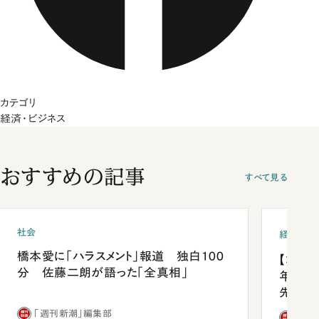
カテゴリ
経済・ビジネス
おすすめの記事
すべて見る
社会
経済・ビ
橋本愛に「ハラスメント」報道 独白100
【コン
分 佐藤二朗が語った「全真相」
年会は
先1位
「週刊新潮」編集部
「週