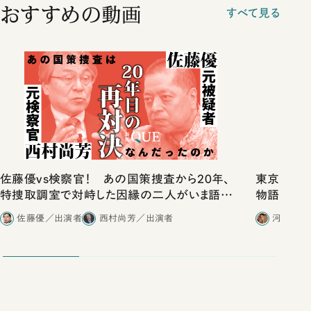
おすすめの動画
すべて見る
佐藤優vs検察官！ あの国策捜査から20年、
東京は都心
特捜取調室で対峙した因縁の二人がいま語り
物語」にリ
合ったこと
佐藤優／出演者
西村尚芳／出演者
河野有理