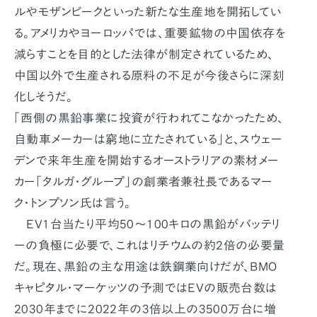
ルやモザンビークといった新たな生産地を開拓してい
る。アメリカやヨーロッパでは、重要鉱物の中国依存を
減らすことを目的とした法律が制定されているため、
中国以外で生産される原料の不足が今後さらに深刻
化しそうだ。
「西側の黒鉛事業に投資が行われてこなかったため、
自動車メーカーは窮地に立たされている」と、スウェー
デンで来年生産を開始するオーストラリアの素材メー
カー「タルガ・グループ」の創業者兼社長であるマー
ク・トンプソン氏は言う。
EV1台当たり平均50～100キロの黒鉛がバッテリ
ーの負極に必要で、これはリチウムの約2倍の必要量
だ。現在、黒鉛の主な用途は鉄鋼業向けだが、BMO
キャピタル・マーケッツの予測ではEVの販売台数は
2030年までに2022年の3倍以上の3500万台に増