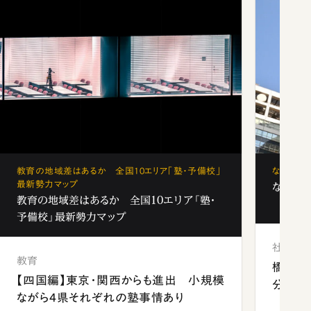
教育の地域差はあるか 全国10エリア「塾・予備校」
なぜ「フ
最新勢力マップ
なぜ「フ
教育の地域差はあるか 全国10エリア「塾・
予備校」最新勢力マップ
社会
教育
橋本愛
【四国編】東京・関西からも進出 小規模
分 佐
ながら4県それぞれの塾事情あり