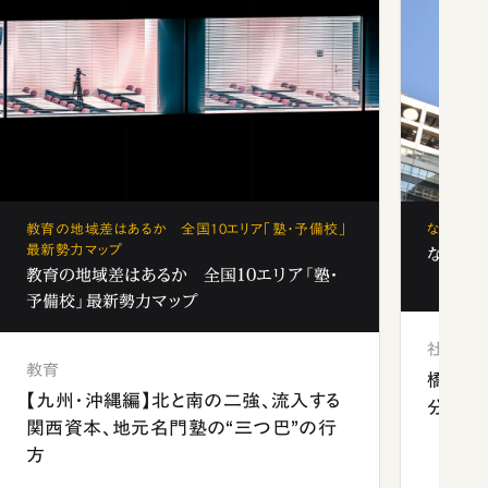
教育の地域差はあるか 全国10エリア「塾・予備校」
なぜ「フ
最新勢力マップ
なぜ「フ
教育の地域差はあるか 全国10エリア「塾・
予備校」最新勢力マップ
社会
教育
橋本愛
【九州・沖縄編】北と南の二強、流入する
分 佐
関西資本、地元名門塾の“三つ巴”の行
方