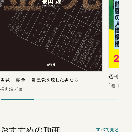
週刊新潮2
告発 裏金―自民党を壊した男たち―
「週刊新潮
桐山煌／著
おすすめの動画
すべて見る