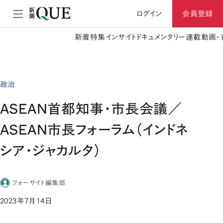
ログイン
会員登録
新着
特集
インサイト
ドキュメンタリー
連載
動画・
政治
ASEAN首都知事・市長会議／
ASEAN市長フォーラム（インドネ
シア・ジャカルタ）
フォーサイト編集部
2023年7月14日