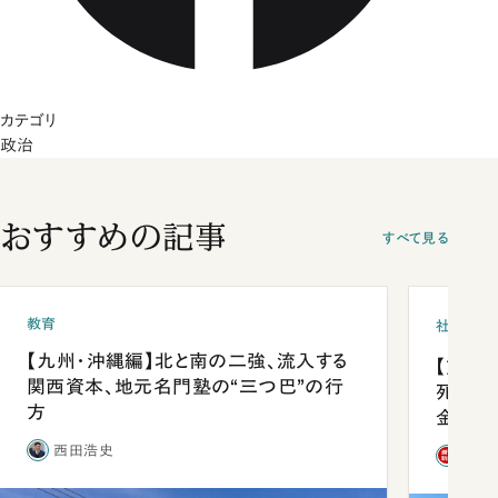
カテゴリ
政治
おすすめの記事
すべて見る
教育
社会
【九州・沖縄編】北と南の二強、流入する
【熊本
関西資本、地元名門塾の“三つ巴”の行
死を分
方
金」
西田浩史
「週