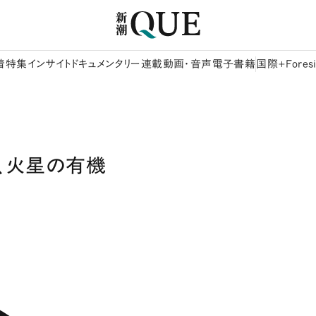
着
特集
インサイト
ドキュメンタリー
連載
動画・音声
電子書籍
国際+Foresi
」、火星の有機