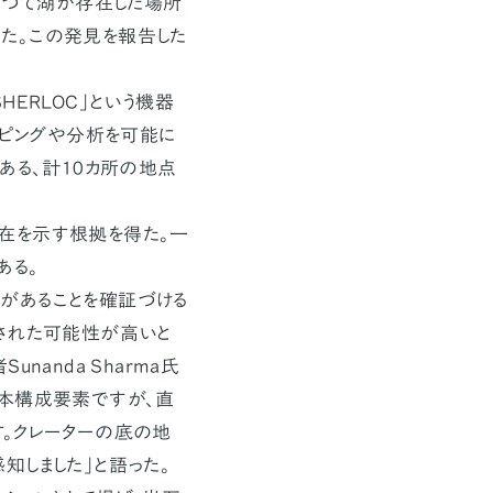
は、かつて湖が存在した場所
た。この発見を報告した
ERLOC」という機器
ッピングや分析を可能に
ある、計10カ所の地点
在を示す根拠を得た。一
ある。
があることを確証づける
された可能性が高いと
anda Sharma氏
基本構成要素ですが、直
。クレーターの底の地
知しました」と語った。