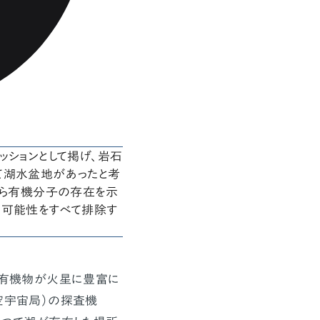
ッションとして掲げ、岩石
て湖水盆地があったと考
から有機分子の存在を示
た可能性をすべて排除す
、有機物が火星に豊富に
空宇宙局）の探査機