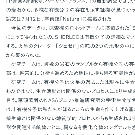
「Perseverance（パーサヴィアランス）」の最新調査で
の岩石から、多様な有機分子の存在を示す証拠が見つかっ
論文は7月12日、学術誌「Nature」に掲載された。
今回のデータは、探査機のロボットアームに搭載された「SH
によって得られたもの。SHERLOCは有機分子の詳細なマ
する。火星のクレーター「ジェゼロ」の底の2つの地形の中に
から集められた。
研究チームは、複数の岩石のサンプルから有機分子の存
部は、将来的に分析を進めるため地球に持ち帰る可能性が
研究チームは、有機分子は火星の過去または現在に生命
ものではなく、生命活動とは関係のないプロセスにより生成
言う。筆頭著者のNASAジェット推進研究所の宇宙生物学者Sun
は、「有機分子は私たちが知るところの生命を作り上げる
接生命とは関係のない地質学的プロセスからも生成されます
形や関連する鉱物ごとに、異なる有機化合物のシグナルを感