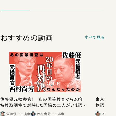
おすすめの動画
すべて見る
佐藤優vs検察官！ あの国策捜査から20年、
東京は都心
特捜取調室で対峙した因縁の二人がいま語り
物語」にリ
合ったこと
佐藤優／出演者
西村尚芳／出演者
河野有理