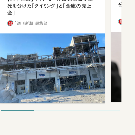
分 佐
死を分けた「タイミング」と「金庫の売上
金」
「週
「週刊新潮」編集部