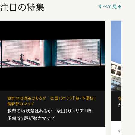
注目の特集
すべて見る
教育の地域差はあるか 全国10エリア「塾・予備校」
なぜ「フ
最新勢力マップ
なぜ「フ
教育の地域差はあるか 全国10エリア「塾・
予備校」最新勢力マップ
社会