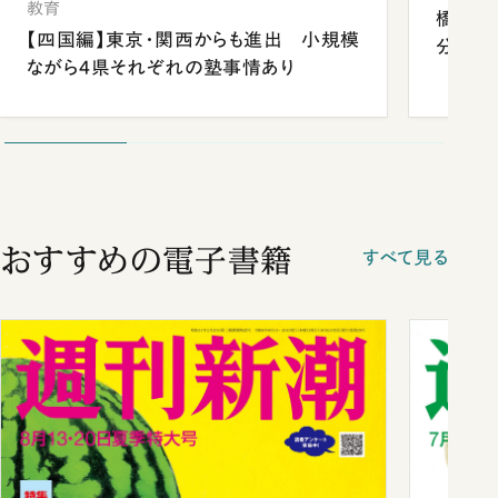
教育
橋本愛
【四国編】東京・関西からも進出 小規模
分 佐
ながら4県それぞれの塾事情あり
おすすめの電子書籍
すべて見る