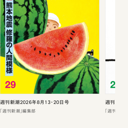
週刊新潮2026年8月13・20日号
週刊新潮2
「週刊新潮」編集部
「週刊新潮