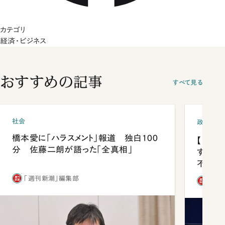
カテゴリ
経済・ビジネス
おすすめの記事
すべて見る
社会
政治
橋本愛に「ハラスメント」報道 独白100
【内閣
分 佐藤二朗が語った「全真相」
する人
不仲説
「週刊新潮」編集部
「週