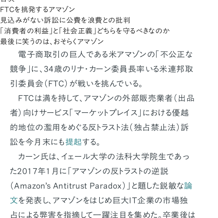
FTCを挑発するアマゾン
見込みがない訴訟に公費を浪費との批判
「消費者の利益」と「社会正義」どちらを守るべきなのか
最後に笑うのは、おそらくアマゾン
電子商取引の巨人である米アマゾンの「不公正な
競争」に、34歳のリナ・カーン委員長率いる米連邦取
引委員会（FTC）が戦いを挑んでいる。
FTCは満を持して、アマゾンの外部販売業者（出品
者）向けサービス「マーケットプレイス」における優越
的地位の濫用をめぐる反トラスト法（独占禁止法）訴
訟を今月末にも
提起
する。
カーン氏は、イェール大学の法科大学院生であっ
た2017年1月に「アマゾンの反トラストの逆説
（Amazon’s Antitrust Paradox）」と題した鋭敏な
論
文
を発表し、アマゾンをはじめ巨大IT企業の市場独
占による弊害を指摘して一躍注目を集めた。卒業後は