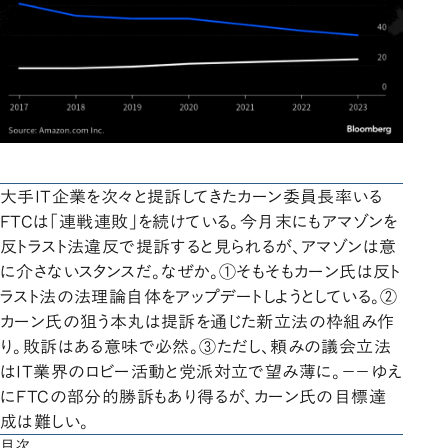
大手IT企業を次々と提訴してきたカーン委員長率いる
FTCは「連戦連敗」を続けている。今月末にもアマゾンを
反トラスト法違反で提訴すると見られるが、アマゾンは意
に介さないスタンスだ。なぜか。①そもそもカーン氏は反ト
ラスト法の法理論自体をアップデートしようとしている。②
カーン氏の狙う本丸は提訴を通じた新立法の枠組み作
り。敗訴はある意味で必然。③ただし、頼みの議会立法
はIT業界のロビー活動と党派対立で望み薄に。－－ゆえ
にFTCの部分的勝訴もあり得るが、カーン氏の目標達
成は難しい。
目次