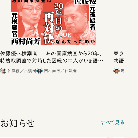
佐藤優vs検察官！ あの国策捜査から20年、
東京は都心
特捜取調室で対峙した因縁の二人がいま語り
物語」にリ
合ったこと
佐藤優／出演者
西村尚芳／出演者
河野有理
お知らせ
すべて見る