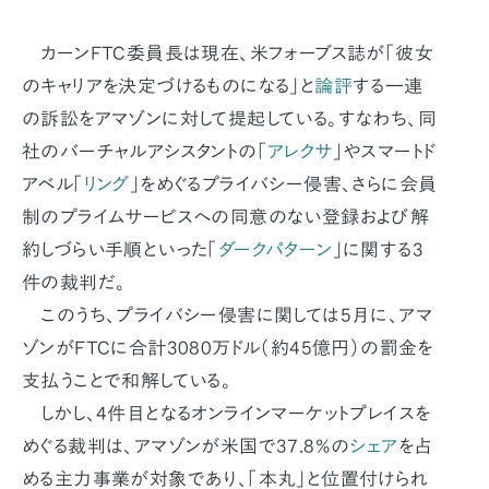
カーンFTC委員長は現在、米フォーブス誌が「彼女
のキャリアを決定づけるものになる」と
論評
する一連
の訴訟をアマゾンに対して提起している。すなわち、同
社のバーチャルアシスタントの「
アレクサ
」やスマートド
アベル「
リング
」をめぐるプライバシー侵害、さらに会員
制のプライムサービスへの同意のない登録および解
約しづらい手順といった「
ダークパターン
」に関する3
件の裁判だ。
このうち、プライバシー侵害に関しては5月に、アマ
ゾンがFTCに合計3080万ドル（約45億円）の罰金を
支払うことで和解している。
しかし、4件目となるオンラインマーケットプレイスを
めぐる裁判は、アマゾンが米国で37.8%の
シェア
を占
める主力事業が対象であり、「本丸」と位置付けられ