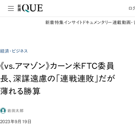
ロ
新着
特集
インサイト
ドキュメンタリー
連載
動画・
経済・ビジネス
《vs.アマゾン》カーン米FTC委員
長、深謀遠慮の「連戦連敗」だが
薄れる勝算
岩田太郎
2023年9月19日