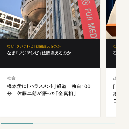
なぜ「フジテレビ」は間違えるのか
石破茂、
なぜ「フジテレビ」は間違えるのか
石破茂、
社会
政治
橋本愛に「ハラスメント」報道 独白100
「楽し
分 佐藤二朗が語った「全真相」
統領と
日米関
が明か
談まで