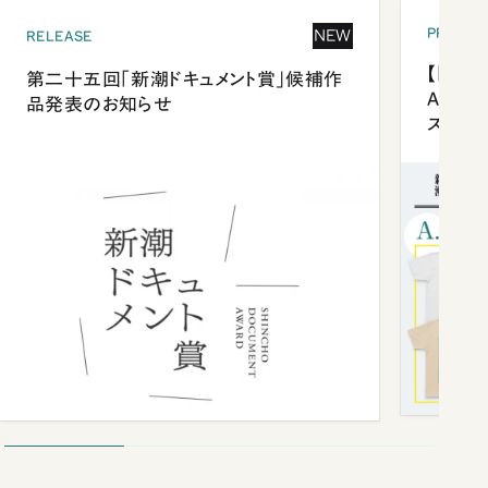
PRESEN
NEW
RELEASE
【「新潮
第二十五回「新潮ドキュメント賞」候補作
Anni
品発表のお知らせ
ズプレ