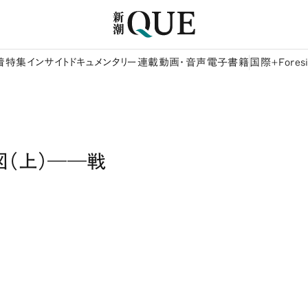
着
特集
インサイト
ドキュメンタリー
連載
動画・音声
電子書籍
国際+Foresi
図（上）――戦