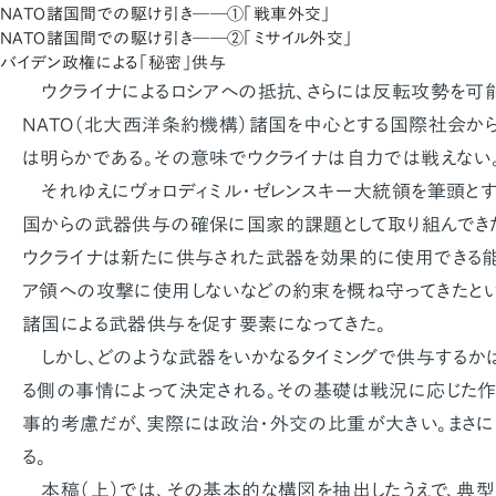
NATO諸国間での駆け引き――①「戦車外交」
NATO諸国間での駆け引き――②「ミサイル外交」
バイデン政権による「秘密」供与
ウクライナによるロシアへの抵抗、さらには反転攻勢を可
NATO（北大西洋条約機構）諸国を中心とする国際社会か
は明らかである。その意味でウクライナは自力では戦えない
それゆえにヴォロディミル・ゼレンスキー大統領を筆頭とす
国からの武器供与の確保に国家的課題として取り組んでき
ウクライナは新たに供与された武器を効果的に使用できる能
ア領への攻撃に使用しないなどの約束を概ね守ってきたとい
諸国による武器供与を促す要素になってきた。
しかし、どのような武器をいかなるタイミングで供与するか
る側の事情によって決定される。その基礎は戦況に応じた
事的考慮だが、実際には政治・外交の比重が大きい。まさに
る。
本稿（上）では、その基本的な構図を抽出したうえで、典型