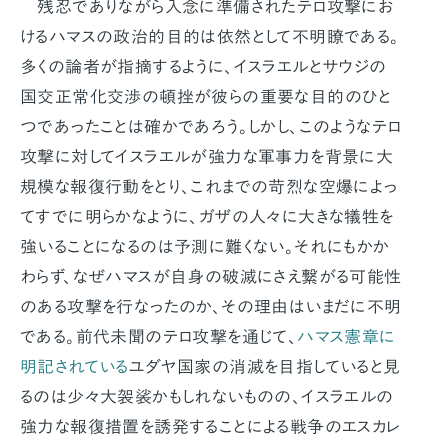
残忍でありながら入念に準備されたテロ攻撃にお
けるハマスの政治的目的は依然として不明瞭である。
多くの論者が指摘するように、イスラエルとサウジの
国交正常化交渉の頓挫が彼らの重要な目的のひと
つであったことは確かであろう。しかし、このようなテロ
攻撃に対してイスラエルが強力な軍事力を背景に大
規模な報復行動をとり、これまでの苛烈な空爆によっ
てすでに明らかなように、ガザの人々に大きな犠牲を
強いることになるのは予測に難くない。それにもかか
わらず、なぜハマスが自身の破滅にさえ繋がる可能性
のある攻撃を行なったのか、その理由はいまだに不明
である。前代未聞のテロ攻撃を通じて、
ハマス憲章に
明記されている
ユダヤ国家の消滅を目指していると見
るのは少々大袈裟かもしれないものの、イスラエルの
強力な報復措置を誘発することによる戦争のエスカレ