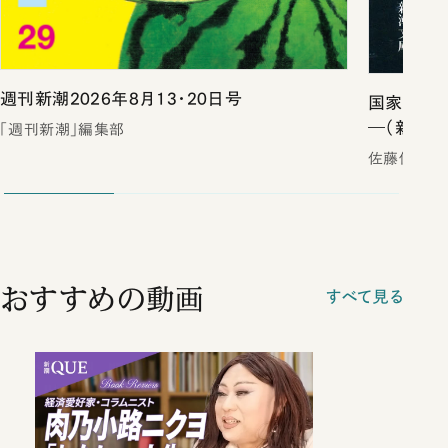
週刊新潮2026年8月13・20日号
国家の罠
―（新潮文
「週刊新潮」編集部
佐藤優
おすすめの動画
すべて見る