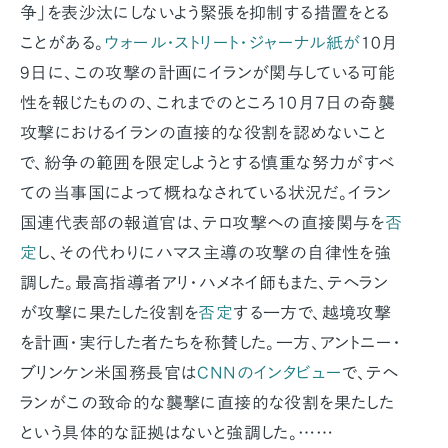
争」を表沙汰にしないよう緊張を抑制する措置をとる
ことがある。
ウォール・ストリート・ジャーナル紙が
10月
9日に、この攻撃の計画にイランが関与している可能
性を報じたものの、これまでのところ10月7日の奇襲
攻撃におけるイランの直接的な役割を認めないこと
で、紛争の範囲を限定しようとする慎重な努力がすべ
ての当事国によって概ねなされている状況だ。イラン
国連代表部の報道官は、テロ攻撃への直接関与を
否
定
し、その代わりにハマス主導の攻撃の自律性を強
調した。最高指導者アリ・ハメネイ師もまた、テヘラン
が攻撃に果たした役割を
否定
する一方で、越境攻撃
を計画・実行した者たちを称賛した。一方、アントニー・
ブリンケン米国務長官は
CNNのインタビュー
で、テヘ
ランがこの致命的な襲撃に直接的な役割を果たした
という具体的な証拠はないと強調した。……