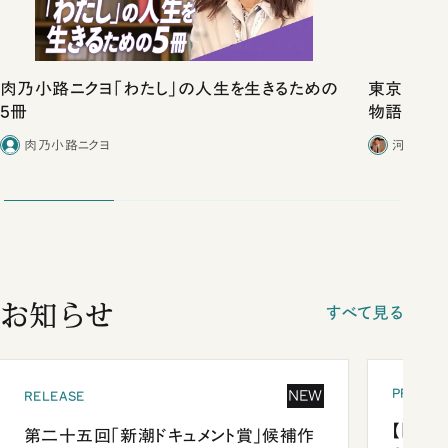
肉乃小路ニクヨ「わたし」の人生を生きるための
東京は都心
5冊
物語」にリ
肉乃小路ニクヨ
河野有理
お知らせ
すべて見る
PRESEN
NEW
RELEASE
【「新潮
第二十五回「新潮ドキュメント賞」候補作