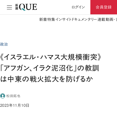
ログイン
会員登録
新着
特集
インサイト
ドキュメンタリー
連載
動画・
政治
《イスラエル・ハマス大規模衝突》
「アフガン、イラク泥沼化」の教訓
は中東の戦火拡大を防げるか
松田拓也
2023年11月10日