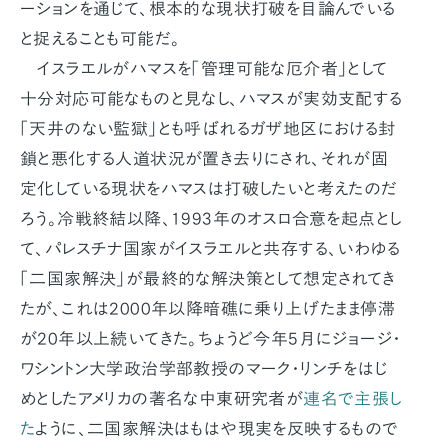
ーションを通じて、根本的な現状打破を目論んでいる
と捉えることも可能だ。
イスラエルがハマスを「管理可能な厄介者」として
十分対応可能なものと見なし、ハマスが実効支配する
「天井のない監獄」とも呼ばれるガザ地区における封
鎖と悪化する人道状況が置き去りにされ、それが固
定化している現状をハマスは打破したいと考えたのだ
ろう。冷戦終結以降、1993年のオスロ合意を起点とし
て、パレスチナ国家がイスラエルと共存する、いわゆる
「二国家解決」が最終的な解決策として想定されてき
たが、これは2000年以降暗礁に乗り上げたまま停滞
が20年以上続いてきた。ちょうど今年5月にジョージ・
ワシントン大学政治学部教授のマーク・リンチをはじ
めとしたアメリカの著名な中東研究者が
連名で主張し
た
ように、二国家解決はもはや現実を反映するもので