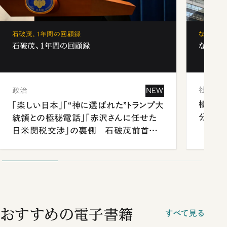
石破茂、1年間の回顧録
なぜ「フ
石破茂、1年間の回顧録
なぜ「フ
社会
政治
NEW
橋本愛
「楽しい日本」「“神に選ばれた”トランプ大
分 佐
統領との極秘電話」「赤沢さんに任せた
日米関税交渉」の裏側 石破茂前首相
が明かす施政方針演説から日米首脳会
談まで
おすすめの電子書籍
すべて見る