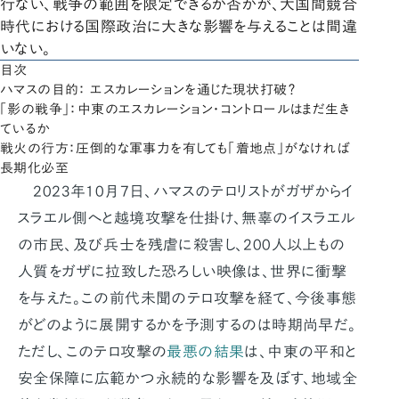
行ない、戦争の範囲を限定できるか否かが、大国間競合
時代における国際政治に大きな影響を与えることは間違
いない。
目次
ハマスの目的： エスカレーションを通じた現状打破？
「影の戦争」：中東のエスカレーション・コントロールはまだ生き
ているか
戦火の行方：圧倒的な軍事力を有しても「着地点」がなければ
長期化必至
2023年10月7日、ハマスのテロリストがガザからイ
スラエル側へと越境攻撃を仕掛け、無辜のイスラエル
の市民、及び兵士を残虐に殺害し、200人以上もの
人質をガザに拉致した恐ろしい映像は、世界に衝撃
を与えた。この前代未聞のテロ攻撃を経て、今後事態
がどのように展開するかを予測するのは時期尚早だ。
ただし、このテロ攻撃の
最悪の結果
は、中東の平和と
安全保障に広範かつ永続的な影響を及ぼす、地域全