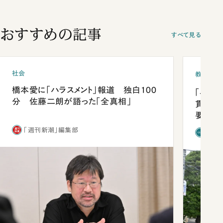
おすすめの記事
すべて見る
社会
教育
橋本愛に「ハラスメント」報道 独白100
「早実
分 佐藤二朗が語った「全真相」
貫校へ
要だっ
「週刊新潮」編集部
「新