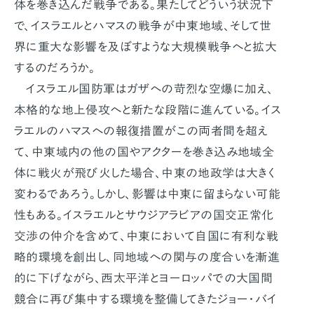
体を巻き込んだ戦争である。果たしてどういう状況下
で、イスラエルとハマスの戦争が中東地域、そして世
界に重大な影響を及ぼすような大規模戦争へと拡大
するのだろうか。
イスラエル国防軍はガザへの苛烈な空爆に加え、
本格的な地上侵攻へと新たな段階に進んている。イス
ラエルのハマスへの報復措置がこの両者間を超え
て、中東域内の他の国やアクターを巻き込み地域全
体に戦火が飛び火した場合、中東の地政学は大きく
変わるであろう。しかし、影響は中東に留まらない可能
性もある。イスラエルとサウジアラビアの国交正常化
交渉の仲介を含めて、中東において自国に有利な戦
略的環境を創出し、同地域への関与の度合いを漸進
的に下げながら、西太平洋とヨーロッパでの大国間
競合に再び集中する環境を整備してきたジョー・バイ