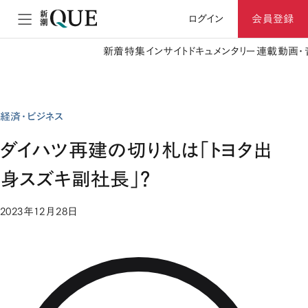
ログイン
会員登録
新着
特集
インサイト
ドキュメンタリー
連載
動画・
経済・ビジネス
ダイハツ再建の切り札は「トヨタ出
身スズキ副社長」？
2023年12月28日