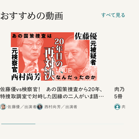
おすすめの動画
すべて見る
佐藤優vs検察官！ あの国策捜査から20年、
肉乃小路ニ
特捜取調室で対峙した因縁の二人がいま語り
5冊
合ったこと
佐藤優／出演者
西村尚芳／出演者
肉乃小路