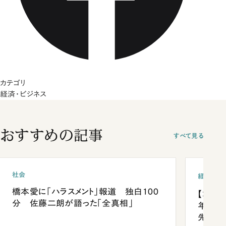
カテゴリ
経済・ビジネス
おすすめの記事
すべて見る
社会
経済・ビ
橋本愛に「ハラスメント」報道 独白100
【コン
分 佐藤二朗が語った「全真相」
年会は
先1位