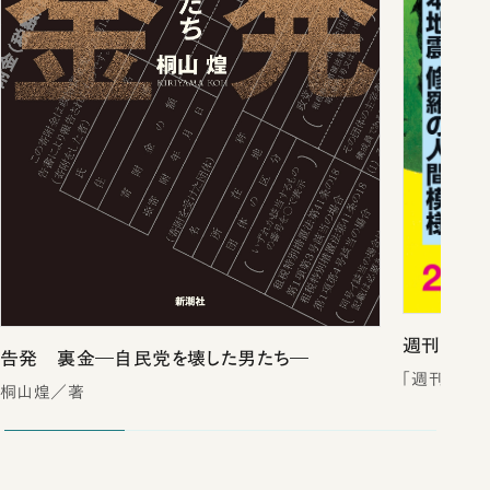
週刊新潮2
告発 裏金―自民党を壊した男たち―
「週刊新潮
桐山煌／著