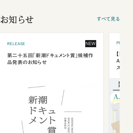
お知らせ
すべて見る
PRESEN
NEW
RELEASE
【「新潮
第二十五回「新潮ドキュメント賞」候補作
Anni
品発表のお知らせ
ズプレ