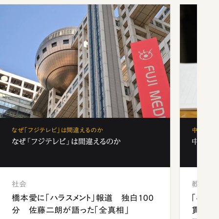
なぜ「フジテレビ」は間違えるのか
中学受験
なぜ「フジテレビ」は間違えるのか
中学受験
社会
教育
橋本愛に「ハラスメント」報道 独白100
「早実
分 佐藤二朗が語った「全真相」
貫校へ