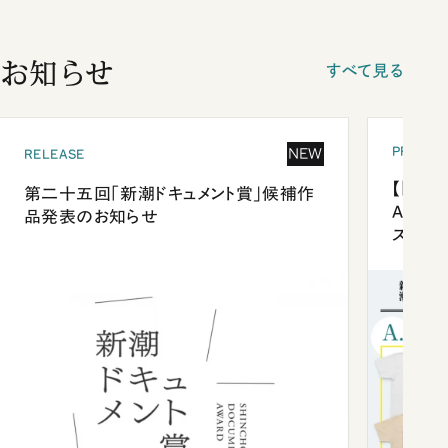
お知らせ
すべて見る
PRESEN
NEW
RELEASE
【「新潮
第二十五回「新潮ドキュメント賞」候補作
Anni
品発表のお知らせ
ズプレ