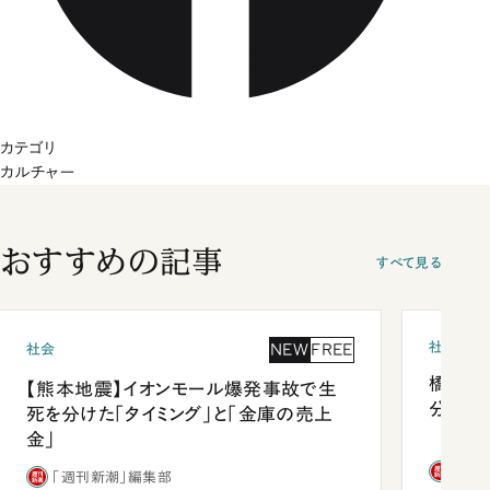
カテゴリ
カルチャー
おすすめの記事
すべて見る
社会
NEW
FREE
社会
橋本愛
【熊本地震】イオンモール爆発事故で生
分 佐
死を分けた「タイミング」と「金庫の売上
金」
「週
「週刊新潮」編集部