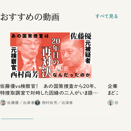
おすすめの動画
すべて見る
佐藤優vs検察官！ あの国策捜査から20年、
企業だけ
特捜取調室で対峙した因縁の二人がいま語り
まどこにある
合ったこと
佐藤優／出演者
西村尚芳／出演者
田内学／