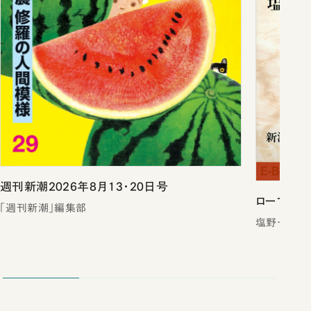
週刊新潮2026年8月13・20日号
ローマは一
「週刊新潮」編集部
塩野七生／