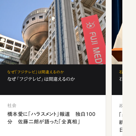
なぜ「フジテレビ」は間違えるのか
石破茂、
なぜ「フジテレビ」は間違えるのか
石破茂、
社会
政治
橋本愛に「ハラスメント」報道 独白100
「楽し
分 佐藤二朗が語った「全真相」
統領と
日米関