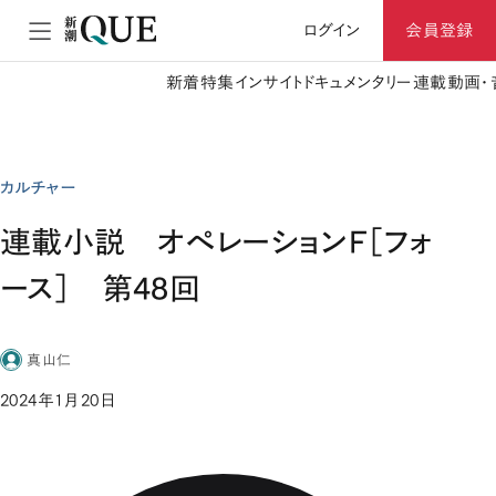
ログイン
会員登録
新着
特集
インサイト
ドキュメンタリー
連載
動画・
カルチャー
連載小説 オペレーションF［フォ
ース］ 第48回
真山仁
2024年1月20日