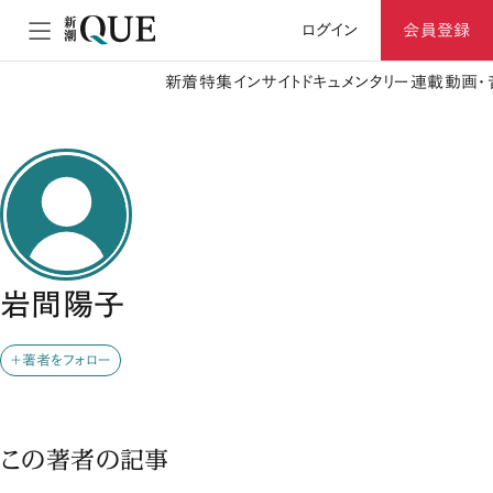
ログイン
会員登録
新着
特集
インサイト
ドキュメンタリー
連載
動画・
岩間陽子
＋著者をフォロー
この著者の記事