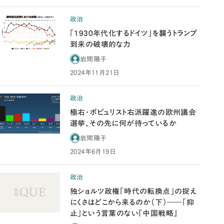
政治
「1930年代化するドイツ」を襲うトランプ
到来の破壊的な力
岩間陽子
2024年11月21日
政治
極右・ポピュリスト右派躍進の欧州議会
選挙、その先に何が待っているか
岩間陽子
2024年6月19日
政治
独ショルツ政権「時代の転換点」の捉え
にくさはどこから来るのか（下）――「抑
止」という言葉のない『中国戦略』