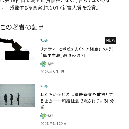
は第19回山本周五郎賞候補となり、『言ってはいけな
い 残酷すぎる真実』で2017新書大賞を受賞。
この著者の記事
NEW
社会
リテラシーとポピュリズムの相克にのぞく
「民主主義」退潮の原因
橘玲
2026年8月1日
社会
私たちが住むのは偏差値60を前提とす
る社会――知識社会で隠されている「分
断」
橘玲
2026年6月29日