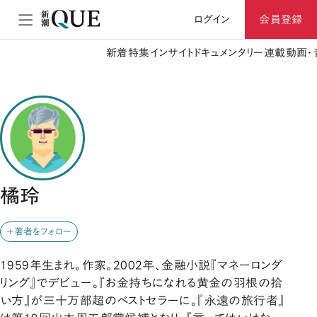
ログイン
会員登録
新着
特集
インサイト
ドキュメンタリー
連載
動画・
橘玲
＋著者をフォロー
1959年生まれ。作家。2002年、金融小説『マネーロンダ
リング』でデビュー。『お金持ちになれる黄金の羽根の拾
い方』が三十万部超のベストセラーに。『永遠の旅行者』