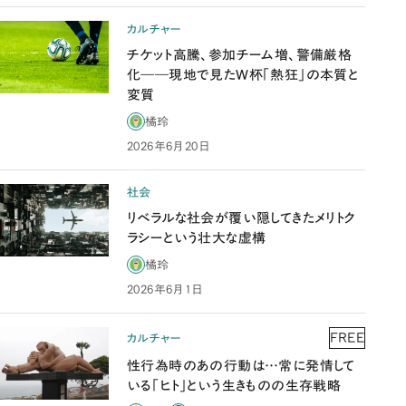
カルチャー
チケット高騰、参加チーム増、警備厳格
化――現地で見たW杯「熱狂」の本質と
変質
橘玲
2026年6月20日
社会
リベラルな社会が覆い隠してきたメリトク
ラシーという壮大な虚構
橘玲
2026年6月1日
FREE
カルチャー
性行為時のあの行動は…常に発情して
いる「ヒト」という生きものの生存戦略