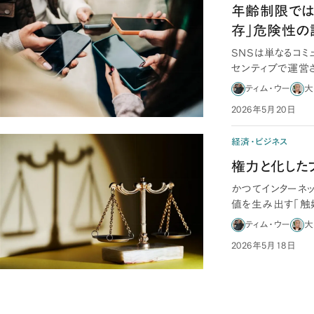
年齢制限では
存」危険性の
SNSは単なるコ
センティブで運営
する「危険…
ティム・ウー
大
2026年5月20日
経済・ビジネス
権力と化した
かつてインターネ
値を生み出す「触
意、行動…
ティム・ウー
大
2026年5月18日