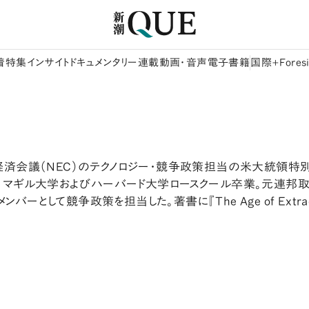
着
特集
インサイト
ドキュメンタリー
連載
動画・音声
電子書籍
国際+Foresi
経済会議（NEC）のテクノロジー・競争政策担当の米大統領特
。マギル大学およびハーバード大学ロースクール卒業。元連邦取
として競争政策を担当した。著書に『The Age of Extrac