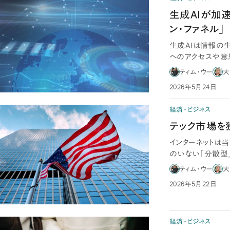
生成AIが加速
ン・ファネル」
生成AIは情報の
へのアクセスや意
の登場は、巨大…
ティム・ウー
大
2026年5月24日
経済・ビジネス
テック市場を
インターネットは
のいない「分散型
間では、Goo…
ティム・ウー
大
2026年5月22日
経済・ビジネス