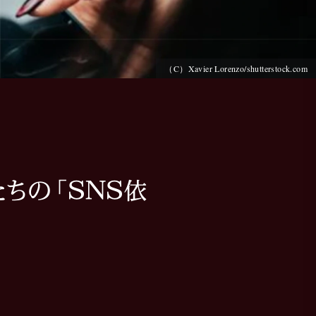
（C）Xavier Lorenzo/shutterstock.com
ちの「SNS依