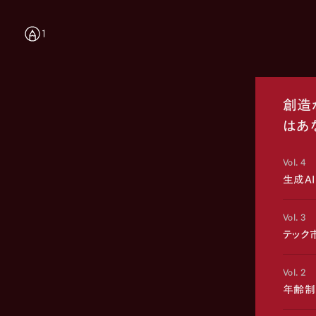
1
創造
はあ
Vol. 4
生成A
Vol. 3
テック
Vol. 2
年齢制