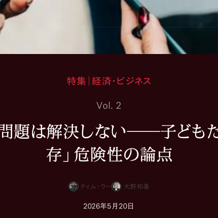
特集｜経済・ビジネス
Vol. 2
問題は解決しない――子どもた
存」危険性の論点
ティム・ウー
大野和基
2026年5月20日