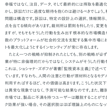
幸福ではなく、注目、データ、そして最終的には搾取を最適化
かし、訴訟だけに過度な期待を抱くのは避けるべきでしょう。
問題は構造です。訴訟は、特定の設計上の選択、情報開示
点を当てる傾向があります。裁判所は罰則を科したり、変更を
ますが、そもそもそうした行動を生み出す根本的な市場構造
数のプラットフォームが社会的交流を支配する集中市場にお
トを最大化しようとするインセンティブが常に存在します。
たとえ一つの戦略が抑制されたとしても、別の戦略が必ず
業が特に非倫理的だからではなく、システムがそうした行動を
これは、ショシャナ・ズボフが著書『監視資本主義』で述べて
ています。すなわち、人間の注意と行動が原材料となるモデ
利用すればするほど、その価値は高まります。こうした状況下
は異常な現象ではなく、予測可能な結果なのです。また、離
市場では、製品に不満を持つユーザーは離脱することができま
ク効果が強い場合、その選択肢はほぼ理論上のものになって