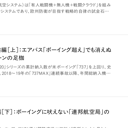
闘航空システム）は「有人戦闘機＋無人機＋戦闘クラウド」を組み
システムであり、欧州防衛が目指す戦略的自律の試金石とな
編［上］：エアバス「ボーイング超え」でも消えぬ
ーンの足枷
20」シリーズの累計納入数が米ボーイング「737」を上回り、史
2018〜19年の「737MAX」連続事故以降、年間総納入機
［下］：ボーイングに吠えない「連邦航空局」の