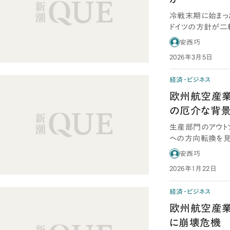
冷戦末期に始まっ
ドイツの方針が二
本の「F-2」も、…
安西巧
2026年3月5日
経済・ビジネス
欧州航空産業
の厄介な背
生産部門のアウト
への方向転換を見
ボーイングはかつ
安西巧
2026年1月22日
経済・ビジネス
欧州航空産業編
に崩壊危機