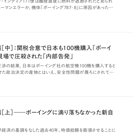
ア・インディア171便は離陸直後に燃料が遮断されたと見られ
ーマンエラーか、機体「ボーイング787‐8」に原因があったの
［中］：関税合意で日本も100機購入「ボーイ
現場で圧殺された「内部告発」
交渉の結果、日本はボーイング社の航空機100機を購入すると
かけた政治決定の産物とはいえ、安全性問題が蔑ろにされては
［上］――ボーイングに滴り落ちなかった新自
経済の基調をなした過去40年、時価総額を膨張させることに