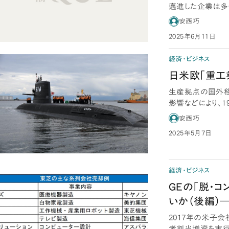
邁進した企業は多
治した企業がさ…
安西巧
2025年6月11日
経済・ビジネス
日米欧「重工
生産拠点の国外移
影響などにより、
ローバリズムが…
安西巧
2025年5月7日
経済・ビジネス
GEの「脱・コ
いか（後編）
2017年の米子
者割当増資を実行