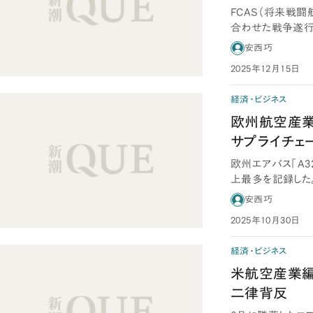
FCAS（将来戦
合わせた戦争遂行
る構想だ。同盟…
安西巧
2025年12月15日
経済・ビジネス
欧州航空産業
サプライチェ
欧州エアバス「A3
上最多を記録した。
数…
安西巧
2025年10月30日
経済・ビジネス
米航空産業編
二律背反