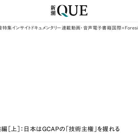
着
特集
インサイト
ドキュメンタリー
連載
動画・音声
電子書籍
国際+Foresi
編［上］：日本はGCAPの「技術主権」を握れる