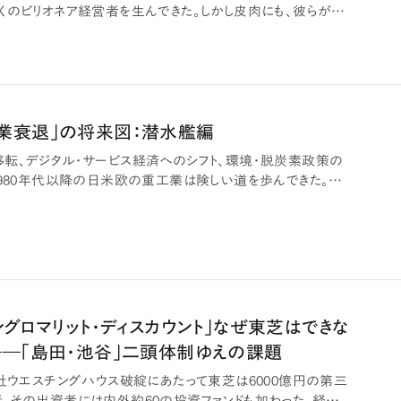
くのビリオネア経営者を生んできた。しかし皮肉にも、彼らが統
業衰退」の将来図：潜水艦編
転、デジタル・サービス経済へのシフト、環境・脱炭素政策の
1980年代以降の日米欧の重工業は険しい道を歩んできた。グ
ングロマリット・ディスカウント」なぜ東芝はできな
――「島田・池谷」二頭体制ゆえの課題
会社ウエスチングハウス破綻にあたって東芝は6000億円の第三
、その出資者には内外約60の投資ファンドも加わった。経済