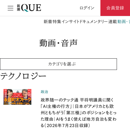
ログイン
会員登録
新着
特集
インサイト
ドキュメンタリー
連載
動画・
動画・音声
カテゴリを選ぶ
テクノロジー
政治
政界随一のテック通 平将明議員に聞く
「AI主権の行方」｜日本がアメリカとも欧
州ともちがう「第三極」のポジションをとっ
た理由｜AIをうまく使えば地方自治も変わ
る（2026年7月23日収録）