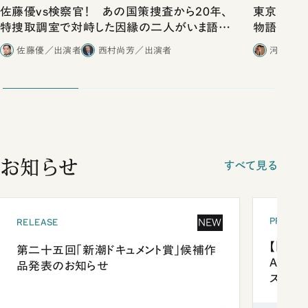
佐藤優vs検察官！ あの国策捜査から20年、
東京は都心
特捜取調室で対峙した因縁の二人がいま語り
物語」にリ
合ったこと
佐藤優／出演者
西村尚芳／出演者
河野有理
お知らせ
すべて見る
PRESEN
NEW
RELEASE
【「新潮
第二十五回「新潮ドキュメント賞」候補作
Anni
品発表のお知らせ
ズプレ