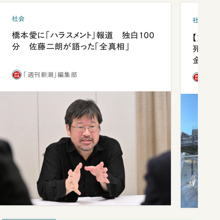
社会
社会
橋本愛に「ハラスメント」報道 独白100
【熊本
分 佐藤二朗が語った「全真相」
死を分
金」
「週刊新潮」編集部
「週