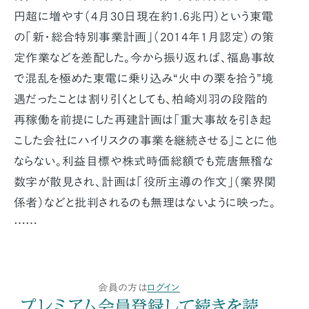
円超に増やす（4月30日現在約1.6兆円）という東電
の「新・総合特別事業計画」（2014年1月認定）の策
定作業などを差配した。今から振り返れば、福島事故
で混乱を極めた東電に乗り込み“火中の栗を拾う”境
遇だったことは割り引くとしても、柏崎刈羽の段階的
再稼働を前提にした再建計画は「重大事故を引き起
こした会社にハイリスクの事業を継続させる」ことに他
ならない。利益目標や株式時価総額でも荒唐無稽な
数字が散見され、計画は「役所主導の作文」（業界関
係者）などと批判されるのも無理はないように映った。
……
会員の方は
ログイン
プレミアム会員登録して続きを読