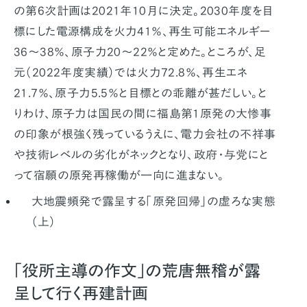
の第6次計画は2021年10月に決定。2030年度を目
標にした電源構成を火力41％、再生可能エネルギー
36〜38％、原子力20〜22％と定めた。ところが、足
元（2022年度実績）では火力72.8％、再生エネ
21.7％、原子力5.5％と目標との乖離が甚だしい。と
りわけ、原子力は国民の間に福島第1原発の大惨事
の印象が根強く残っているうえに、電力会社の不祥事
や技術レベルの劣化がネックとなり、政府・与党にと
って宿願の原発再稼働が一向に進まない。
大地震頻発で露呈する「原発回帰」の虚ろな実態
（上）
「役所主導の作文」の荒唐無稽が露
呈して行く再建計画