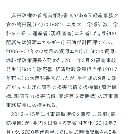
岸田政権の首席首相秘書官である元経産事務次
官の嶋田隆（64）は1982年に東大工学部計数工学
科を卒業し、通産省（現経産省）に入省した。最初の
配属先は資源エネルギー庁石油部計画課であり、
2006〜07年の2度目の資源エネ庁出向では資源・
燃料部政策課長を務めた。2011年3月の福島事故
発生当時は与謝野馨・経済財政政策担当相（2017
年死去）の大臣秘書官だったが、半年後の9月に政
府が立ち上げた原子力損害賠償支援機構（原賠機
構、現原子力損害賠償・廃炉等支援機構）の理事兼
事務局長に抜擢される。
2012〜15年には東電取締役を兼務し、政府（原
賠機構）が1兆円を出資する実質国有化（2012年7
月）や、2030年代前半までに株式時価総額を4.5兆