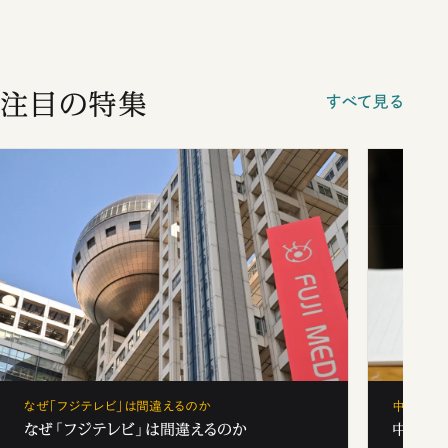
注目の特集
すべて見る
なぜ「フジテレビ」は間違えるのか
中学受験
なぜ「フジテレビ」は間違えるのか
中学受験