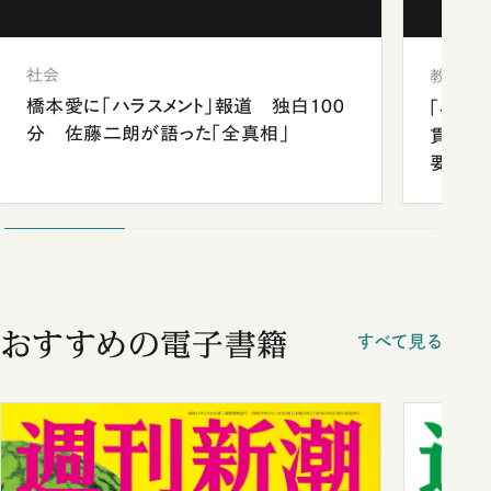
社会
教育
橋本愛に「ハラスメント」報道 独白100
「早実
分 佐藤二朗が語った「全真相」
貫校へ
要だっ
おすすめの電子書籍
すべて見る