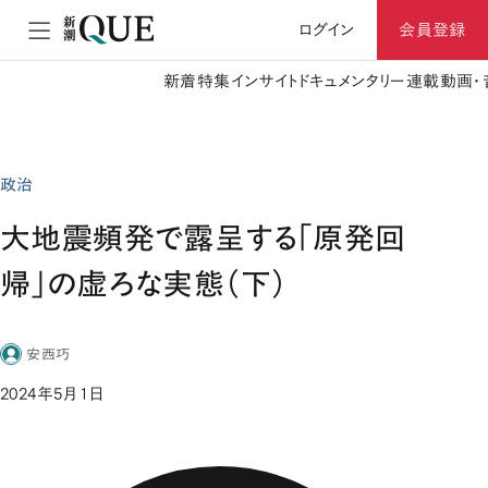
ログイン
会員登録
新着
特集
インサイト
ドキュメンタリー
連載
動画・
政治
大地震頻発で露呈する「原発回
帰」の虚ろな実態（下）
安西巧
2024年5月1日