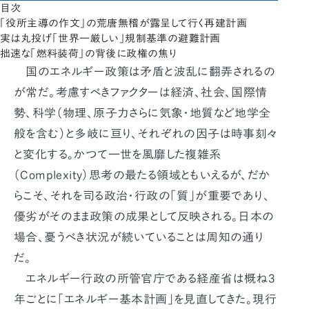
目次
「役所主導の作文」の荒唐無稽が露呈して行く再建計画
実は丸投げ「世界一厳しい」規制基準の避難計画
拙速な「燃料装荷」の背後に政権の焦り
国のエネルギー政策は矛盾と波乱に翻弄されるの
が常だ。考慮すべきファクターは経済、社会、国際情
勢、科学（物理、原子力さらに気象・地質など地学全
般を含む）と多岐に亘り、それぞれの因子は時事刻々
と変化する。かつて一世を風靡した複雑系
（Complexity）思考の最たる領域ともいえるが、だか
らこそ、それを司る政治・行政の「質」が重要であり、
優劣がそのまま政策の成果として反映される。日本の
場合、憂うべき状況が続いていることは周知の通り
だ。
エネルギー行政の所管官庁である経産省は概ね3
年ごとに「エネルギー基本計画」を見直してきた。現行