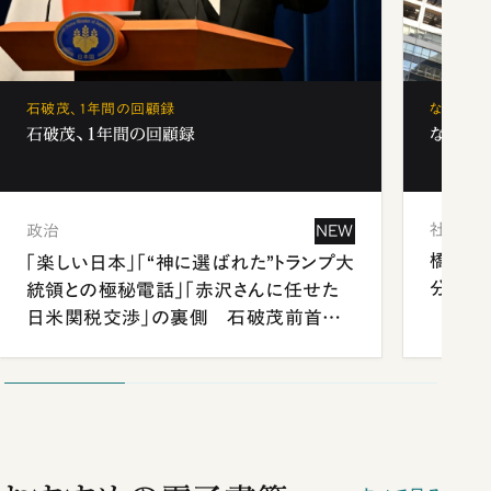
石破茂、1年間の回顧録
なぜ「フ
石破茂、1年間の回顧録
なぜ「フ
社会
政治
NEW
橋本愛
「楽しい日本」「“神に選ばれた”トランプ大
分 佐
統領との極秘電話」「赤沢さんに任せた
日米関税交渉」の裏側 石破茂前首相
が明かす施政方針演説から日米首脳会
談まで