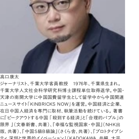
高口康太
ジャーナリスト、千葉大学客員教授 1976年、千葉県生まれ。
千葉大学人文社会科学研究科博士課程単位取得退学。中国・
天津の南開大学に中国国費留学生として留学中から中国関連
ニュースサイト「KINBRICKS NOW」を運営。中国経済と企業、
在日中国人経済を専門に取材、執筆活動を続けている。 著書
に『ピークアウトする中国 「殺到する経済」と「合理的バブル」の
限界 』（文春新書、共著）、『幸福な監視国家・中国』（NHK出
版、共著）、『中国S級B級論』（さくら舎、共著）、『プロトタイプシ
ティ 深圳と世界的イノベーション』（KADOKAWA、共編、大平