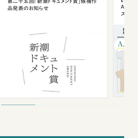
第二十五回「新潮ドキュメント賞」候補作
Anni
品発表のお知らせ
ズプレ