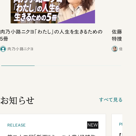
肉乃小路ニクヨ「わたし」の人生を生きるための
佐藤優vs
5冊
特捜取調
合ったこと
肉乃小路ニクヨ
佐藤優／
お知らせ
すべて見る
PRESEN
NEW
RELEASE
【「新潮