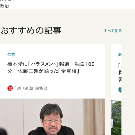
政治
おすすめの記事
すべて見る
社会
教育
橋本愛に「ハラスメント」報道 独白100
「早実
分 佐藤二朗が語った「全真相」
貫校へ
要だっ
「週刊新潮」編集部
「新