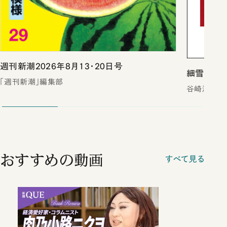
週刊新潮2026年8月13・20日号
細雪（上中
「週刊新潮」編集部
谷崎潤一郎
おすすめの動画
すべて見る