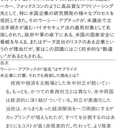
ーカー、フォックスコンのように高品質なアウトソーシング
先として、特に米国企業の研究開発の様々なプロセスを
受託してきた。そのウーシー・アプテックが、米議会で立
法手続きが進むバイオセキュア法の適用対象として名
指しされた。政府や軍の傘下にある、米国の国家安全に
脅威を与える、またはデータ流出のリスクのある企業とい
うのが理由だが、実はこの認識にはごく初歩的な“勘違
い”があるともされる。
目次
ウーシー・アプテックの“指名”はサプライズ
米企業に打撃、それでも規制した理由とは？
技術や経済を主戦場とした米中対立が続いてい
る。もっとも、かつての東西対立とは異なり、米中両国
は経済的に深く結びついている。対立が表面化した
当初は、からまりあった経済関係を一刀両断にするデ
カップリングが唱えられたが、すべてを分断するのはあ
まりにもコストが高く非現実的だ。代わって、より現実