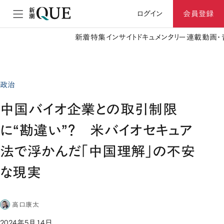
ログイン
会員登録
新着
特集
インサイト
ドキュメンタリー
連載
動画・
政治
中国バイオ企業との取引制限
に“勘違い”？ 米バイオセキュア
法で浮かんだ「中国理解」の不安
な現実
高口康太
2024年5月14日