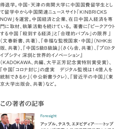
得退学。中国・天津の南開大学に中国国費留学生とし
て留学中から中国関連ニュースサイト「KINBRICKS
NOW」を運営。中国経済と企業、在日中国人経済を専
門に取材、執筆活動を続けている。 著書に『ピークアウト
する中国 「殺到する経済」と「合理的バブル」の限界 』
（文春新書、共著）、『幸福な監視国家・中国』（NHK出
版、共著）、『中国S級B級論』（さくら舎、共著）、『プロトタ
イプシティ 深圳と世界的イノベーション』
（KADOKAWA、共編、大平正芳記念賞特別賞受賞）、
『中国「コロナ封じ」の虚実 デジタル監視は14億人を
統制できるか』（中公新書ラクレ）、『習近平の中国』（東
京大学出版会、共著）など。
この著者の記事
Foresight
アップル、テスラ、エヌビディア……トップ