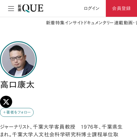
ログイン
会員登録
新着
特集
インサイト
ドキュメンタリー
連載
動画・
高口康太
＋著者をフォロー
ジャーナリスト、千葉大学客員教授 1976年、千葉県生
まれ。千葉大学人文社会科学研究科博士課程単位取