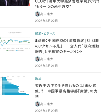
CEOが「清華大学経済管理学院」で行う
“もう一つの米中外交”
高口康太
2026年6月22日
経済・ビジネス
まだ続く中国経済の「消費低迷」と「財政
のアクセル不足」――全人代「政府活動
報告」と予算案のキーポイント
高口康太
2026年3月21日
政治
習近平の下で生き残れるのは「弱い官
僚」？ 中国軍最高指導部「粛清」の力
学
高口康太
2026年1月29日