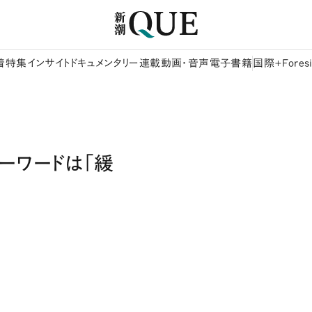
着
特集
インサイト
ドキュメンタリー
連載
動画・音声
電子書籍
国際+Foresi
ーワードは「緩