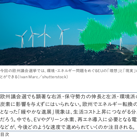
今回の欧州議会選挙では、環境・エネルギー問題をめぐるEUの「理想」と「現実
とができる（Ivan Marc／shutterstock）
欧州議会選でも顕著な右派・保守勢力の伸長と左派・環境派
炭素に影響を与えずにはいられない。欧州でエネルギー転換
となった「緩やかな進展」現象は、生活コスト上昇につながる分
だろう。中でも、EVやグリーン水素、再エネ導入に必要となる
などが、今後どのような速度で進められていくのか注目される。
目次