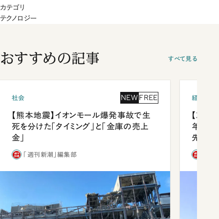
カテゴリ
テクノロジー
おすすめの記事
すべて見る
NEW
FREE
社会
経済・ビ
【熊本地震】イオンモール爆発事故で生
【就活
死を分けた「タイミング」と「金庫の売上
年会は
金」
先1位
「週刊新潮」編集部
「週