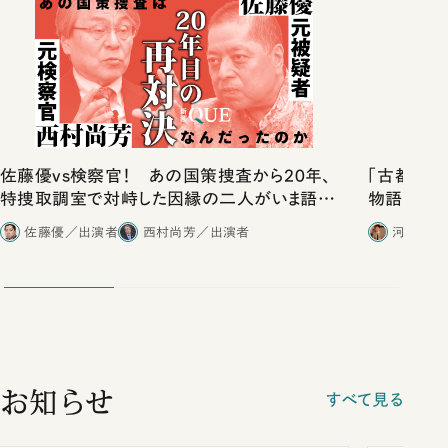
佐藤優vs検察官！ あの国策捜査から20年、
「古都」化
特捜取調室で対峙した因縁の二人がいま語り
物語」にリ
合ったこと
佐藤優／出演者
西村尚芳／出演者
河野有理
お知らせ
すべて見る