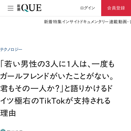
ログイン
会員登録
新着
特集
インサイト
ドキュメンタリー
連載
動画・
テクノロジー
「若い男性の3人に1人は、一度も
ガールフレンドがいたことがない。
君もその一人か？」と語りかけるド
イツ極右のTikTokが支持される
理由