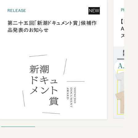
PRESEN
NEW
RELEASE
【「新潮
第二十五回「新潮ドキュメント賞」候補作
Anni
品発表のお知らせ
ズプレ