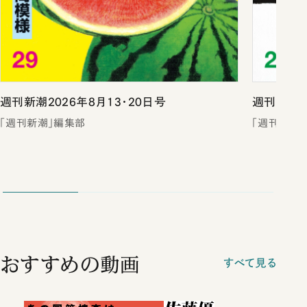
週刊新潮2026年8月13・20日号
週刊新潮2
「週刊新潮」編集部
「週刊新潮
おすすめの動画
すべて見る