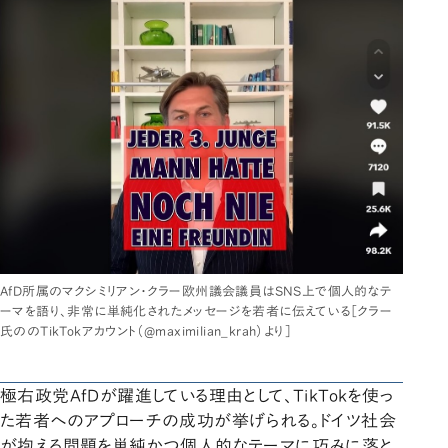
AfD所属のマクシミリアン・クラー欧州議会議員はSNS上で個人的なテ
ーマを語り、非常に単純化されたメッセージを若者に伝えている［クラー
氏ののTikTokアカウント（@maximilian_krah）より］
極右政党AfDが躍進している理由として、TikTokを使っ
た若者へのアプローチの成功が挙げられる。ドイツ社会
が抱える問題を単純かつ個人的なテーマに巧みに落と