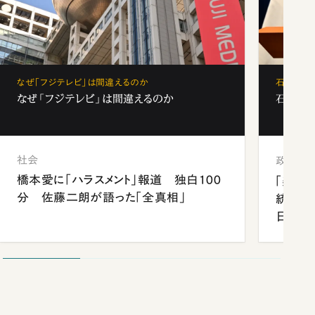
なぜ「フジテレビ」は間違えるのか
石破茂、
なぜ「フジテレビ」は間違えるのか
石破茂、
社会
政治
橋本愛に「ハラスメント」報道 独白100
「楽し
分 佐藤二朗が語った「全真相」
統領と
日米関
が明か
談まで