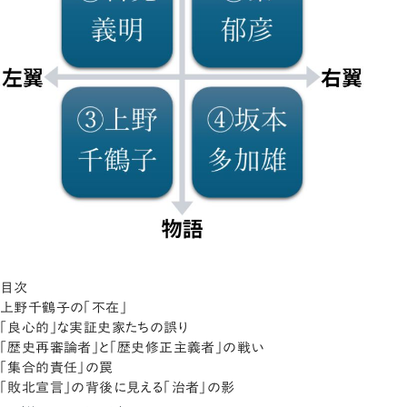
目次
上野千鶴子の「不在」
「良心的」な実証史家たちの誤り
「歴史再審論者」と「歴史修正主義者」の戦い
「集合的責任」の罠
「敗北宣言」の背後に見える「治者」の影