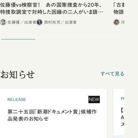
佐藤優vs検察官！ あの国策捜査から20年、
「古都」化
特捜取調室で対峙した因縁の二人がいま語り
物語」にリ
合ったこと
佐藤優／出演者
西村尚芳／出演者
河野有理
お知らせ
すべて見る
PRESEN
NEW
RELEASE
【「新潮
第二十五回「新潮ドキュメント賞」候補作
Anni
品発表のお知らせ
ズプレ