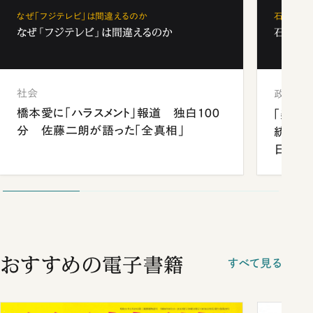
なぜ「フジテレビ」は間違えるのか
石破茂、
なぜ「フジテレビ」は間違えるのか
石破茂、
社会
政治
橋本愛に「ハラスメント」報道 独白100
「楽し
分 佐藤二朗が語った「全真相」
統領と
日米関
が明か
談まで
おすすめの電子書籍
すべて見る