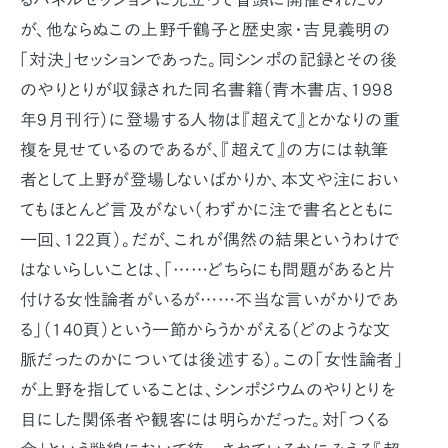
が、他ならぬこの上野千鶴子と歴史家・吉見義明の
「対決」セッションであった。同シンポの記録とその後
のやりとりが収録された同名書籍（青木書店、1998
年9月刊行）に登場する人物は『超えて』とかなりの重
複を見せているのであるが、『超えて』の方には執筆
者として上野が登場しないばかりか、本文や注におい
てもほとんど言及がない（わずかに注で書名とともに
一回、122頁）。だが、これが偶然の結果というわけで
はないらしいことは、「……どちらにも問題があると片
付ける女性論者がいるが……不当な言いがかりであ
る」（140頁）という一節からうかがえる（どのような文
脈だったのかについては後述する）。この「女性論者」
が上野を指していることは、シンポジウムのやりとりを
目にした関係者や観客には明らかだった。対「つくる