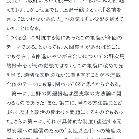
会」という戦線において統一されているかにみえる『超
えて』は、しかし他面では、上野千鶴子という「名前を
言ってはいけないあの人」への気まずい沈黙を抱えて
いたことになる。
「つくる会」に対抗する側にあったこの亀裂が今回の
テーマである。といっても、人間集団があればどこに
でも存在する仲違いやいがみ合いについての野次馬
的好奇心がその動機ではない。この亀裂に改めて光
を当て、適切な文脈のなかに置き直すことが本連載
全体のテーマにも深く関わってくると思うからである。
第一に、上野の問題提起は歴史学の方法論に関
わるものであった。また、第二に、単なる方法論にとど
まらず歴史と政治の関わりを問題にするものでもあっ
た。さらに第三に、それが具体的な制度（後述する元
慰安婦への賠償のための「女性基金」）への態度決