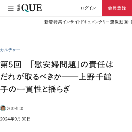
ログイン
会員登録
新着
特集
インサイト
ドキュメンタリー
連載
動画・
カルチャー
第5回 「慰安婦問題」の責任は
だれが取るべきか――上野千鶴
子の一貫性と揺らぎ
河野有理
2024年9月30日