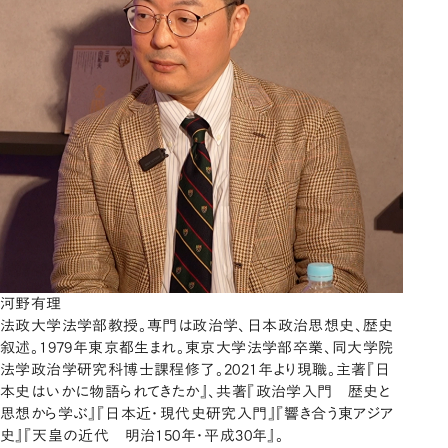
河野有理
法政大学法学部教授。専門は政治学、日本政治思想史、歴史
叙述。1979年東京都生まれ。東京大学法学部卒業、同大学院
法学政治学研究科博士課程修了。2021年より現職。主著『日
本史はいかに物語られてきたか』、共著『政治学入門 歴史と
思想から学ぶ』『日本近・現代史研究入門』『響き合う東アジア
史』『天皇の近代 明治150年・平成30年』。