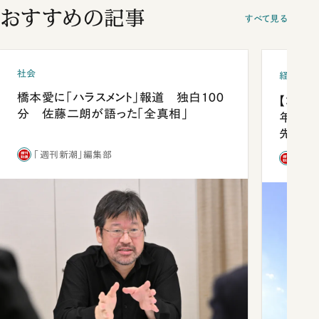
おすすめの記事
すべて見る
社会
経済・ビ
橋本愛に「ハラスメント」報道 独白100
【コン
分 佐藤二朗が語った「全真相」
年会は
先1位
「週刊新潮」編集部
「週