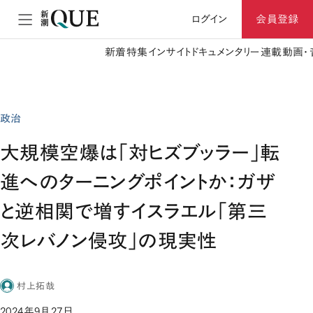
ログイン
会員登録
新着
特集
インサイト
ドキュメンタリー
連載
動画・
政治
大規模空爆は「対ヒズブッラー」転
進へのターニングポイントか：ガザ
と逆相関で増すイスラエル「第三
次レバノン侵攻」の現実性
村上拓哉
2024年9月27日