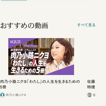
おすすめの動画
すべて見る
肉乃小路ニクヨ「わたし」の人生を生きるための
佐藤優vs
5冊
特捜取調
合ったこと
肉乃小路ニクヨ
佐藤優／