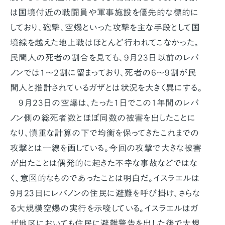
は国境付近の戦闘員や軍事施設を優先的な標的に
しており、砲撃、空爆といった攻撃を主な手段として国
境線を越えた地上戦はほとんど行われてこなかった。
民間人の死者の割合を見ても、9月23日以前のレバ
ノンでは1～2割に留まっており、死者の6～9割が民
間人と推計されているガザとは状況を大きく異にする。
9月23日の空爆は、たった1日でこの1年間のレバ
ノン側の総死者数とほぼ同数の被害を出したことに
なり、慎重な計算の下で均衡を保ってきたこれまでの
攻撃とは一線を画している。今回の攻撃で大きな被害
が出たことは偶発的に起きた不幸な事故などではな
く、意図的なものであったことは明白だ。イスラエルは
9月23日にレバノンの住民に避難を呼び掛け、さらな
る大規模空爆の実行を示唆している。イスラエルはガ
ザ地区においても住民に避難警告を出した後で大規