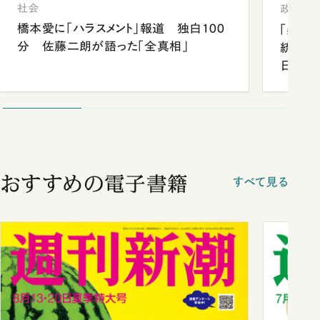
社会
政治
橋本愛に「ハラスメント」報道 独白100
「楽し
分 佐藤二朗が語った「全真相」
統領と
日米関
が明か
談まで
おすすめの電子書籍
すべて見る