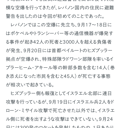
模な空爆を行ってきたが、レバノン国内の住民に避難
警告を出したのは今回が初めてのことであった。
レバノンではこの空爆に先立ち、9月17～18日に
はポケベルやトランシーバー等の通信機器が爆発す
る事件が起き42人の死者と3000人を超える負傷者
が発生、9月20日には首都ベイルートのヒズブッラー
拠点が空爆され、特殊部隊ラドワーン部隊を率いるイ
ブラーヒーム・アキール等の幹部多数を含む14人（巻
き添えになった市民を含むと45人）が死亡する事態
が相次いで起きている。
ヒズブッラー側も報復としてイスラエル北部に連日
攻撃を行っているが、9月19日にイスラエル兵2人をド
ローン・ミサイル攻撃で死亡させた以外では、イスラエ
ル側に死者を出すような攻撃はできていない。9月24
日には300発のロケットを発射したものの、1日あたり