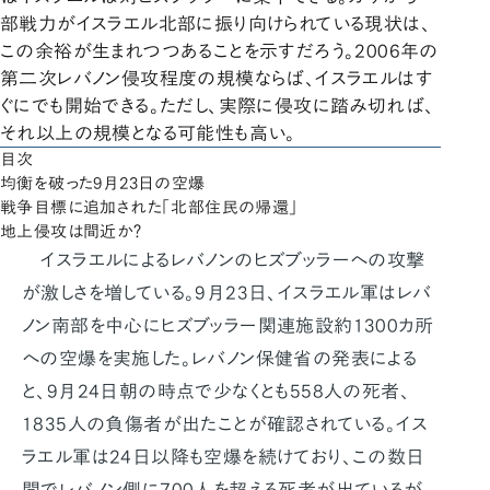
部戦力がイスラエル北部に振り向けられている現状は、
この余裕が生まれつつあることを示すだろう。2006年の
第二次レバノン侵攻程度の規模ならば、イスラエルはす
ぐにでも開始できる。ただし、実際に侵攻に踏み切れば、
それ以上の規模となる可能性も高い。
目次
均衡を破った9月23日の空爆
戦争目標に追加された「北部住民の帰還」
地上侵攻は間近か？
イスラエルによるレバノンのヒズブッラーへの攻撃
が激しさを増している。9月23日、イスラエル軍はレバ
ノン南部を中心にヒズブッラー関連施設約1300カ所
への空爆を実施した。レバノン保健省の発表による
と、9月24日朝の時点で少なくとも558人の死者、
1835人の負傷者が出たことが確認されている。イス
ラエル軍は24日以降も空爆を続けており、この数日
間でレバノン側に700人を超える死者が出ているが、