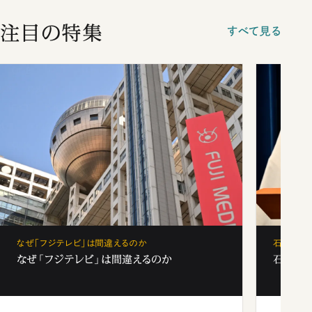
注目の特集
すべて見る
なぜ「フジテレビ」は間違えるのか
石破茂、
なぜ「フジテレビ」は間違えるのか
石破茂、