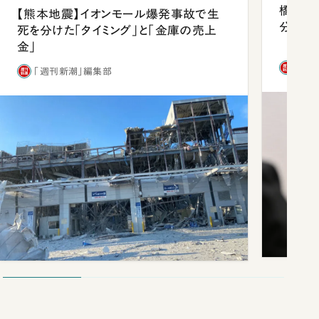
橋本愛
【熊本地震】イオンモール爆発事故で生
分 佐
死を分けた「タイミング」と「金庫の売上
金」
「週
「週刊新潮」編集部