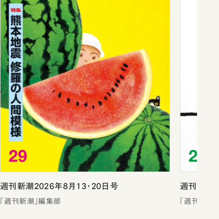
週刊新潮2026年8月13・20日号
週刊新潮2
「週刊新潮」編集部
「週刊新潮