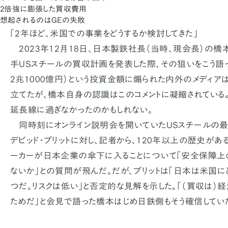
2倍強に膨張した買収費用
想起されるのはGEの失敗
「2年ほど、米国での事業をどうするか検討してきた」
2023年12月18日、日本製鉄社長（当時、現会長）の橋
手USスチールの買収計画を発表した際、その狙いをこう語っ
2兆1000億円）という投資金額に煽られた内外のメディア
立てたが、橋本自身の認識はこのコメントに凝縮されている
延長線に過ぎなかったのかもしれない。
同時刻にオンライン説明会を開いていたUSスチールの最
デビッド・ブリットに対し、記者から、120年以上の歴史があ
ーカーが日本企業の傘下に入ることについて「安全保障上
ないか」との質問が飛んだ。だが、ブリットは「日本は米国
つだ。リスクは低い」と否定的な見解を示した。「（買収は）
ためだ」と会見で語った橋本はじめ日鉄側もそう確信してい