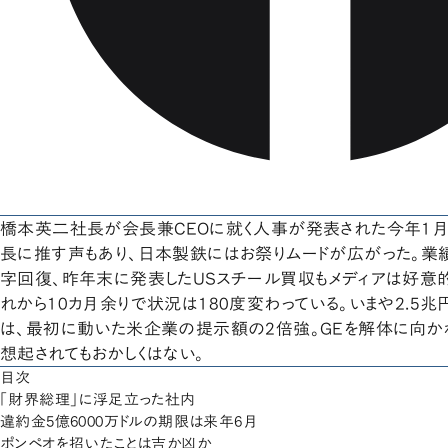
橋本英二社長が会長兼CEOに就く人事が発表された今年1
長に推す声もあり、日本製鉄にはお祭りムードが広がった。業績
字回復、昨年末に発表したUSスチール買収もメディアは好意
れから10カ月余りで状況は180度変わっている。いまや2.5
は、最初に動いた米企業の提示額の2倍強。GEを解体に向か
想起されてもおかしくはない。
目次
「財界総理」に浮足立った社内
違約金5億6000万ドルの期限は来年6月
ポンペオを招いたことは吉か凶か