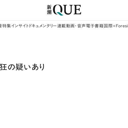
着
特集
インサイト
ドキュメンタリー
連載
動画・音声
電子書籍
国際+Foresi
熱狂の疑いあり