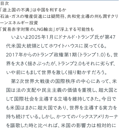
目次
「途上国の不満」は中国を利するか
石油・ガスの増産促進には疑問符、共和党主導の州も潤すクリ
ーンエネルギー投資
「貿易赤字対策のLNG輸出」が浮上する可能性も
いよいよ2025年1月にドナルド・トランプ氏が第47
代米国大統領としてホワイトハウスに戻ってくる。
2017年からのトランプ政権第1期（トランプ1.0）も、世
界を大きく揺さぶったが、トランプ2.0もそれに劣らず、
いや前にもまして世界を激しく揺り動かすだろう。
第2次世界大戦後の国際秩序の中心にあって、米
国は法の支配や民主主義の価値を重視し、超大国と
して国際社会を主導する立場を維持してきた。今日で
も米国はまさに超大国であり、世界を主導する実力を
持ち続けている。しかし、かつてのパックスアメリカーナ
を謳歌した時と比べれば、米国の影響力は相対的に