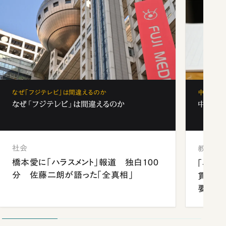
なぜ「フジテレビ」は間違えるのか
中学受験
なぜ「フジテレビ」は間違えるのか
中学受験
社会
教育
橋本愛に「ハラスメント」報道 独白100
「早実
分 佐藤二朗が語った「全真相」
貫校へ
要だっ