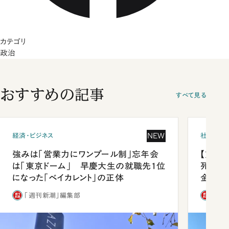
カテゴリ
政治
おすすめの記事
すべて見る
NEW
経済・ビジネス
社会
強みは「営業力にワンプール制」忘年会
【熊本
は「東京ドーム」 早慶大生の就職先1位
死を分
になった「ベイカレント」の正体
金」
「週刊新潮」編集部
「週