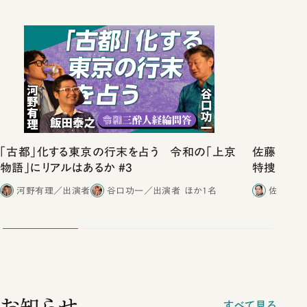
「古都」化する東京の行末を占う 令和の「上京
佐藤優vs
物語」にリアルはあるか #3
特捜取調
合ったこと
河野有理／出演者
谷口功一／出演者
ほか1名
佐藤優／
すべて見る