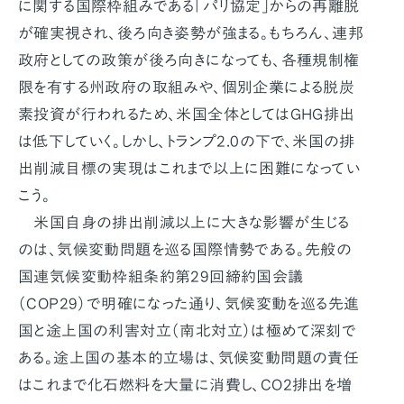
に関する国際枠組みである「パリ協定」からの再離脱
が確実視され、後ろ向き姿勢が強まる。もちろん、連邦
政府としての政策が後ろ向きになっても、各種規制権
限を有する州政府の取組みや、個別企業による脱炭
素投資が行われるため、米国全体としてはGHG排出
は低下していく。しかし、トランプ2.0の下で、米国の排
出削減目標の実現はこれまで以上に困難になってい
こう。
米国自身の排出削減以上に大きな影響が生じる
のは、気候変動問題を巡る国際情勢である。先般の
国連気候変動枠組条約第29回締約国会議
（COP29）で明確になった通り、気候変動を巡る先進
国と途上国の利害対立（南北対立）は極めて深刻で
ある。途上国の基本的立場は、気候変動問題の責任
はこれまで化石燃料を大量に消費し、CO2排出を増