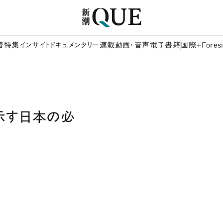
着
特集
インサイト
ドキュメンタリー
連載
動画・音声
電子書籍
国際+Foresi
示す日本の必