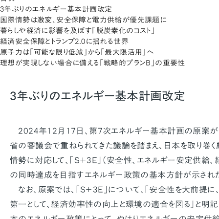
3年ぶりのエネルギー基本計画改定
国際情勢は激変、安全保障と電力供給が優先課題に
暮らしや経済に影響を及ぼす「脱炭素化のコスト」
経済安全保障とトランプ2.0に揺れる世界
原子力は「可能な限り低減」から「最大限活用」へ
理想が実現しない場合に備える「戦略的プランB」の重要性
3年ぶりのエネルギー基本計画改定
2024年12月17日、第7次エネルギー基本計画の原案
省の審議会で重ねられてきた議論を踏まえ、日本を取り巻く
情勢に対応して、「S＋3E」（安全性、エネルギー安定供給
の同時達成を目指すエネルギー政策の基本方針が示された
なお、原案では、「S＋3E」について、「安全性を大前提に
第一として、経済効率性の向上と環境の適合を図る」と明記
本のエネルギー政策にとって、やはりエネルギーの安定供