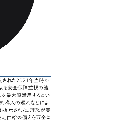
された2021年当時か
による安全保障重視の流
力を最大限活用するとい
技術導入の遅れなどによ
性も提示された。理想が実
ー安定供給の備えを万全に