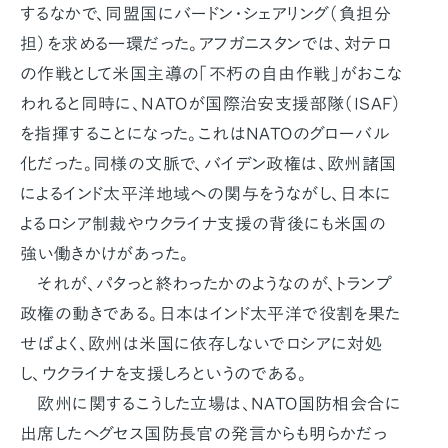
するなかで、同盟国にバードン・シェアリング（負担分
担）を求める一環だった。アフガニスタンでは、対テロ
の作戦として米国主導の「不朽の自由作戦」がおこな
われると同時に、NATOが国際治安支援部隊（ISAF）
を指揮することになった。これはNATOのグローバル
化だった。同様の文脈で、バイデン政権は、欧州諸国
によるインド太平洋地域への関与をうながし、日本に
よるロシア制裁やウクライナ支援の背後にも米国の
強い働きかけがあった。
それが、パタっと終わったかのようなのが、トランプ
政権の動きである。日本はインド太平洋で役割を果た
せばよく、欧州は米国に依存しないでロシアに対処
し、ウクライナを支援しろというのである。
欧州に関するこうした立場は、NATO国防相会合に
出席したヘグセス国防長官の発言からも明らかだっ