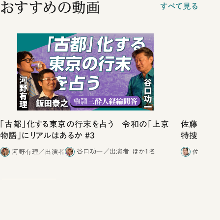
おすすめの動画
すべて見る
「古都」化する東京の行末を占う 令和の「上京
佐藤優vs
物語」にリアルはあるか #3
特捜取調
合ったこと
河野有理／出演者
谷口功一／出演者
ほか1名
佐藤優／