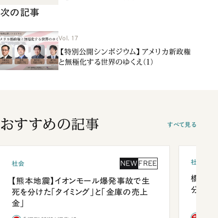
次の記事
Vol. 17
【特別公開シンポジウム】アメリカ新政権
と無極化する世界のゆくえ（1）
おすすめの記事
すべて見る
社会
NEW
FREE
社会
橋本愛
【熊本地震】イオンモール爆発事故で生
分 佐
死を分けた「タイミング」と「金庫の売上
金」
「週