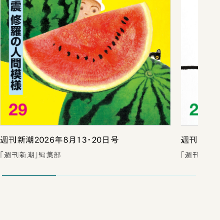
週刊新潮2026年8月13・20日号
週刊新潮2
「週刊新潮」編集部
「週刊新潮