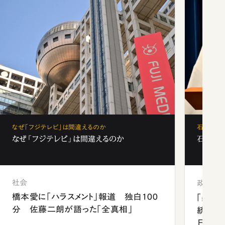
なぜ「フジテレビ」は間違えるのか
石破茂、
なぜ「フジテレビ」は間違えるのか
石破茂、
社会
政治
橋本愛に「ハラスメント」報道 独白100
「楽し
分 佐藤二朗が語った「全真相」
統領と
日米関