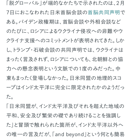
「脱グローバル」が端的なかたちで示されたのは、2月
7日におこなわれた日米首脳会談の
首脳共同声明
で
ある。バイデン政権期は、首脳会談や外相会談など
のたびに、ロシアによるウクライナ侵攻への非難やウ
クライナ支援へのコミットメントが表明されてきた。しか
し、トランプ・石破会談の共同声明では、ウクライナは
まったく言及されず、ロシアについても、北朝鮮との協
力への懸念表明という文脈での1度のみだった。中
東もまったく登場しなかった。日米同盟の地理的スコ
ープはインド太平洋に完全に限定されたかのようだっ
た。
「日米同盟が、インド太平洋及びそれを超えた地域の
平和、安全及び繁栄の礎であり続けることを強調し
た」と冒頭で触れられた箇所が、インド太平洋以外へ
の唯一の言及だが、「and beyond」という何とも簡易