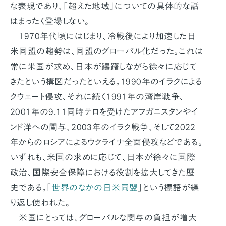
な表現であり、「超えた地域」についての具体的な話
はまったく登場しない。
1970年代頃にはじまり、冷戦後により加速した日
米同盟の趨勢は、同盟のグローバル化だった。これは
常に米国が求め、日本が躊躇しながら徐々に応じて
きたという構図だったといえる。1990年のイラクによる
クウェート侵攻、それに続く1991年の湾岸戦争、
2001年の9.11同時テロを受けたアフガニスタンやイ
ンド洋への関与、2003年のイラク戦争、そして2022
年からのロシアによるウクライナ全面侵攻などである。
いずれも、米国の求めに応じて、日本が徐々に国際
政治、国際安全保障における役割を拡大してきた歴
史である。「
世界のなかの日米同盟
」という標語が繰
り返し使われた。
米国にとっては、グローバルな関与の負担が増大