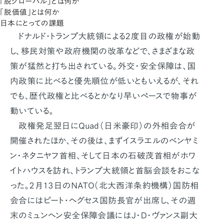
「脱グローバル」とは何か
「脱価値」とは何か
日本にとっての課題
ドナルド・トランプ大統領による2度目の政権が始動
し、移民対策や政府機関の改革などで、さまざまな政
策が猛然と打ち出されている。外交・安全保障は、国
内政策に比べると優先順位が低いともいえるが、それ
でも、歴代政権と比べるとかなり早いペースで物事が
動いている。
政権発足翌日にQuad（日米豪印）の外相会合が
開催されたほか、その後は、まずイスラエルのベンヤミ
ン・ネタニヤフ首相、そして日本の石破茂首相がホワ
イトハウスを訪れ、トランプ大統領と首脳会談をおこな
った。2月13日のNATO（北大西洋条約機構）国防相
会合にはピート・ヘグセス国防長官が出席し、その週
末のミュンヘン安全保障会議にはJ・D・ヴァンス副大