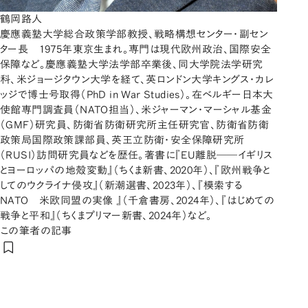
鶴岡路人
慶應義塾大学総合政策学部教授、戦略構想センター・副セン
ター長 1975年東京生まれ。専門は現代欧州政治、国際安全
保障など。慶應義塾大学法学部卒業後、同大学院法学研究
科、米ジョージタウン大学を経て、英ロンドン大学キングス・カレ
ッジで博士号取得（PhD in War Studies）。在ベルギー日本大
使館専門調査員（NATO担当）、米ジャーマン・マーシャル基金
（GMF）研究員、防衛省防衛研究所主任研究官、防衛省防衛
政策局国際政策課部員、英王立防衛・安全保障研究所
（RUSI）訪問研究員などを歴任。著書に『EU離脱――イギリス
とヨーロッパの地殻変動』（ちくま新書、2020年）、『欧州戦争と
してのウクライナ侵攻』（新潮選書、2023年）、『模索する
NATO 米欧同盟の実像 』（千倉書房、2024年）、『はじめての
戦争と平和』（ちくまプリマー新書、2024年）など。
この筆者の記事