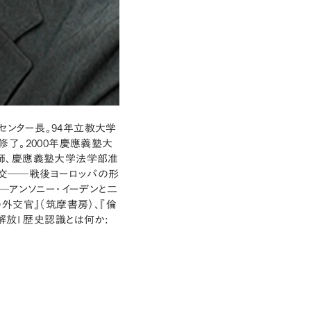
センター長。94年立教大学
了。2000年慶應義塾大
師、慶應義塾大学法学部准
外交――戦後ヨーロッパの形
――アンソニー・イーデンと二
外交官』（筑摩書房）、『倫
放I 歴史認識とは何か: