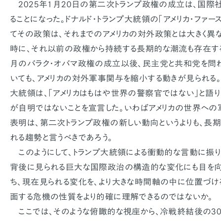
2025年1月20日の第二次トランプ政権の成立は、国際
ることになった。ドナルド・トランプ大統領の「アメリカ・ファー
てその政策は、それまでのアメリカの対外政策とは大きく異な
時に、それ以前の政権から持続する長期的な潮流も存在する。
月のバラク・オバマ政権の成立以後、民主党と共和党を問
いても、アメリカの対外軍事関与を縮小する動きが見られる。2
大統領は、「アメリカはもはや世界の警察官ではない」と語
が自明ではないことを宣言した。いわばアメリカの世界へ
表明は、第二次トランプ政権の新しい動向というよりも、長
れる趨勢と言うべきであろう。
このようにして、トランプ大統領による衝動的な言動に振り
背後に見られる巨大な国際政治の構造的な変化にも目を向
ち、現在見られる変化を、より大きな時間軸の中に位置づけ
面する危機の性質をより的確に理解できるのではないか。
ここでは、そのような俯瞰的な視座から、冷戦終結後の3