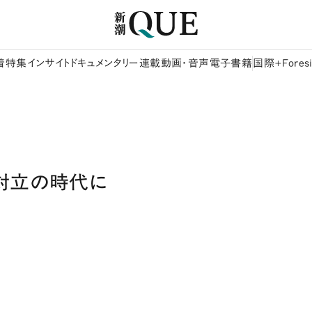
着
特集
インサイト
ドキュメンタリー
連載
動画・音声
電子書籍
国際+Foresi
対立の時代に