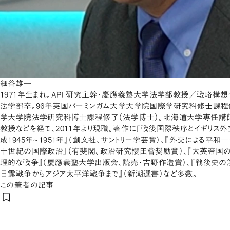
細谷雄一
1971年生まれ。API 研究主幹・慶應義塾大学法学部教授／戦略構想
法学部卒。96年英国バーミンガム大学大学院国際学研究科修士課程修
学大学院法学研究科博士課程修了（法学博士）。北海道大学専任講
教授などを経て、2011年より現職。著作に『戦後国際秩序とイギリス
成1945年~1951年』（創文社、サントリー学芸賞）、『外交による平和
十世紀の国際政治』（有斐閣、政治研究櫻田會奨励賞）、『大英帝国の
理的な戦争』（慶應義塾大学出版会、読売・吉野作造賞）、『戦後史の解
日露戦争からアジア太平洋戦争まで』（新潮選書）など多数。
この筆者の記事